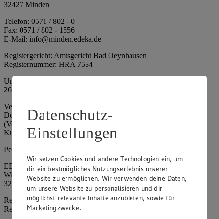
32427 Minden
Telefon: 0571 / 802 - 0
Fax: 0571 / 802 - 1556
E-Mail: info@minden.edeka.de
Registergericht: Amtsgericht Bad Oeynhausen
Registernummer: HRA 7534
Umsatzsteuer-Identifikationsnummer gem. § 27a UStG: DE
266067317
Vertretungsberechtigte: Mark Rosenkranz (Sprecher), Eileen
Datenschutz-
Dominique Klingsiek (Vorstandsmitglied), Ulf-U. Plath
(Vorstandsmitglied), Stephan Wohler (Vorstandsmitglied), Marc
Einstellungen
Kuhlmann (Aufsichtsratsvorsitzender)
Persönlich haftende Gesellschafterin:
Wir setzen Cookies und andere Technologien ein, um
EDEKA Minden-Hannover Holding GmbH
dir ein bestmögliches Nutzungserlebnis unserer
Wittelsbacherallee 61
Website zu ermöglichen. Wir verwenden deine Daten,
32427 Minden
um unsere Website zu personalisieren und dir
möglichst relevante Inhalte anzubieten, sowie für
Registergericht: Amtsgericht Bad Oeynhausen
Marketingzwecke.
Registernummer: HRB 4086