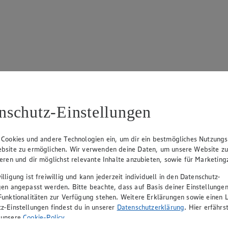
17
ue Klingsiek (Vorstandsmitglied), Ulf-U. Plath (Vorstandsmitglied), 
nschutz-Einstellungen
 Cookies und andere Technologien ein, um dir ein bestmögliches Nutzungs
bsite zu ermöglichen. Wir verwenden deine Daten, um unsere Website z
ieren und dir möglichst relevante Inhalte anzubieten, sowie für Marketin
lligung ist freiwillig und kann jederzeit individuell in den Datenschutz-
gen angepasst werden. Bitte beachte, dass auf Basis deiner Einstellungen
Funktionalitäten zur Verfügung stehen. Weitere Erklärungen sowie einen L
z-Einstellungen findest du in unserer
Datenschutzerklärung
. Hier erfährs
rerin), Mark Rosenkranz (Geschäftsführer), Ulf-U. Plath (Geschäftsfüh
 unsere
Cookie-Policy
.