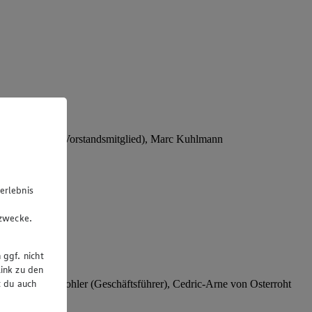
Stephan Wohler (Vorstandsmitglied), Marc Kuhlmann
erlebnis
u
gzwecke.
 ggf. nicht
ink zu den
t du auch
rer), Stephan Wohler (Geschäftsführer), Cedric-Arne von Osterroht