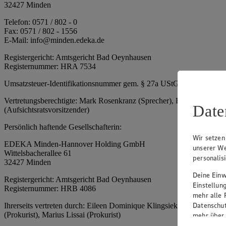
32427 Minden
Telefon: 0571 / 802 - 0
Fax: 0571 / 802 - 1556
E-Mail: info@minden.edeka.de
Registergericht: Amtsgericht Bad Oeynhausen
Registernummer: HRA 7534
Umsatzsteuer-Identifikationsnummer gem. § 27a UStG: DE 2660673
Vertretungsberechtigte: Mark Rosenkranz (Sprecher), Eileen Dominiq
Date
(Aufsichtsratsvorsitzender)
Persönlich haftende Gesellschafterin:
Wir setzen
EDEKA Minden-Hannover Holding GmbH
unserer We
Wittelsbacherallee 61
personalis
32427 Minden
Deine Einwi
Registergericht: Amtsgericht Bad Oeynhausen
Einstellun
Registernummer: HRB 4086
mehr alle 
Datenschut
Ihrerseits vertreten durch: Eileen Dominique Klingsiek (Geschäftsfüh
(Prokurist), Marius Lissai (Prokurist)
mehr über