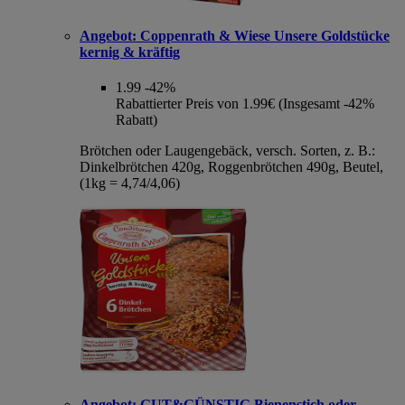
Angebot:
Coppenrath & Wiese Unsere Goldstücke
kernig & kräftig
1.99
-42%
Rabattierter Preis von 1.99€ (Insgesamt -42%
Rabatt)
Brötchen oder Laugengebäck, versch. Sorten, z. B.:
Dinkelbrötchen 420g, Roggenbrötchen 490g, Beutel,
(1kg = 4,74/4,06)
Angebot:
GUT&GÜNSTIG Bienenstich oder