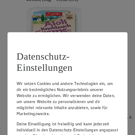
Datenschutz-
Einstellungen
Angebot:
Philadelphia
Wir setzen Cookies und andere Technologien ein, um
0.99
App
dir ein bestmögliches Nutzungserlebnis unserer
App Preis von 0.99€
Website zu ermöglichen. Wir verwenden deine Daten,
1.11
-51%
Rabattierter Preis von 1.11€ (Insgesamt -51%
um unsere Website zu personalisieren und dir
Rabatt)
möglichst relevante Inhalte anzubieten, sowie für
Marketingzwecke.
Frischkäsezubereitung, versch. Sorten und Fettstufen, z.
B.: Original 195g, Becher, (1kg = 5,69)
Deine Einwilligung ist freiwillig und kann jederzeit
individuell in den Datenschutz-Einstellungen angepasst