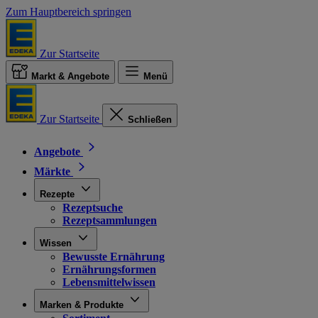
Zum Hauptbereich springen
Zur Startseite
Markt & Angebote
Menü
Zur Startseite
Schließen
Angebote
Märkte
Rezepte
Rezeptsuche
Rezeptsammlungen
Wissen
Bewusste Ernährung
Ernährungsformen
Lebensmittelwissen
Marken & Produkte