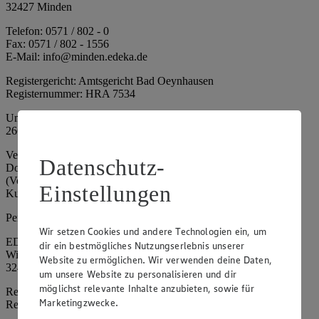
32427 Minden
Telefon: 0571 / 802 - 0
Fax: 0571 / 802 - 1556
E-Mail: info@minden.edeka.de
Registergericht: Amtsgericht Bad Oeynhausen
Registernummer: HRA 7534
Umsatzsteuer-Identifikationsnummer gem. § 27a UStG: DE
266067317
Vertretungsberechtigte: Mark Rosenkranz (Sprecher), Eileen
Datenschutz-
Dominique Klingsiek (Vorstandsmitglied), Ulf-U. Plath
(Vorstandsmitglied), Stephan Wohler (Vorstandsmitglied), Marc
Einstellungen
Kuhlmann (Aufsichtsratsvorsitzender)
Persönlich haftende Gesellschafterin:
Wir setzen Cookies und andere Technologien ein, um
EDEKA Minden-Hannover Holding GmbH
dir ein bestmögliches Nutzungserlebnis unserer
Wittelsbacherallee 61
Website zu ermöglichen. Wir verwenden deine Daten,
32427 Minden
um unsere Website zu personalisieren und dir
möglichst relevante Inhalte anzubieten, sowie für
Registergericht: Amtsgericht Bad Oeynhausen
Marketingzwecke.
Registernummer: HRB 4086