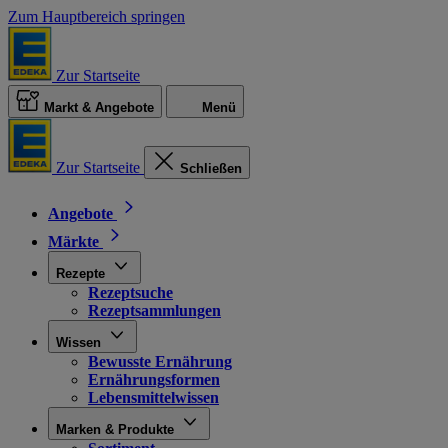
Zum Hauptbereich springen
Zur Startseite
Markt & Angebote
Menü
Zur Startseite
Schließen
Angebote
Märkte
Rezepte
Rezeptsuche
Rezeptsammlungen
Wissen
Bewusste Ernährung
Ernährungsformen
Lebensmittelwissen
Marken & Produkte