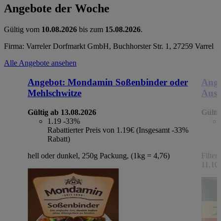
Angebote der Woche
Gültig vom
10.08.2026
bis zum
15.08.2026
.
Firma: Varreler Dorfmarkt GmbH, Buchhorster Str. 1, 27259 Varrel
Alle Angebote ansehen
Angebot:
Mondamin Soßenbinder oder
Ange
Mehlschwitze
Ausl
Gültig ab 13.08.2026
Gülti
1.19
-33%
Rabattierter Preis von 1.19€ (Insgesamt -33%
Rabatt)
hell oder dunkel, 250g Packung, (1kg = 4,76)
Filter
11,10)