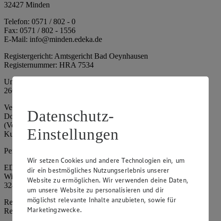
32427 Minden
Telefon: 0571 / 802 - 0
Fax: 0571 / 802 - 1556
E-Mail: info@minden.edeka.de
Registergericht: Amtsgericht Bad Oeynhausen
Registernummer: HRA 7534
Umsatzsteuer-Identifikationsnummer gem. § 27a UStG: DE
266067317
Vertretungsberechtigte: Mark Rosenkranz (Sprecher), Eileen
Datenschutz-
Dominique Klingsiek (Vorstandsmitglied), Ulf-U. Plath
(Vorstandsmitglied), Stephan Wohler (Vorstandsmitglied), Marc
Einstellungen
Kuhlmann (Aufsichtsratsvorsitzender)
Persönlich haftende Gesellschafterin:
Wir setzen Cookies und andere Technologien ein, um
EDEKA Minden-Hannover Holding GmbH
dir ein bestmögliches Nutzungserlebnis unserer
Wittelsbacherallee 61
Website zu ermöglichen. Wir verwenden deine Daten,
32427 Minden
um unsere Website zu personalisieren und dir
möglichst relevante Inhalte anzubieten, sowie für
Registergericht: Amtsgericht Bad Oeynhausen
Marketingzwecke.
Registernummer: HRB 4086