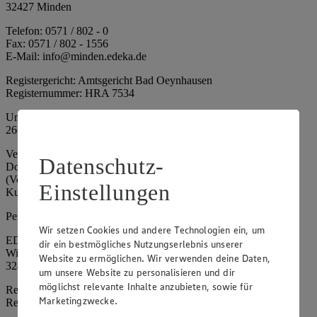
32427 Minden
Telefon: 0571 / 802 - 0
Fax: 0571 / 802 - 1556
E-Mail: info@minden.edeka.de
Registergericht: Amtsgericht Bad Oeynhausen
Registernummer: HRA 7534
Umsatzsteuer-Identifikationsnummer gem. § 27a UStG: DE
266067317
Vertretungsberechtigte: Mark Rosenkranz (Sprecher), Eileen
Datenschutz-
Dominique Klingsiek (Vorstandsmitglied), Ulf-U. Plath
(Vorstandsmitglied), Stephan Wohler (Vorstandsmitglied), Marc
Einstellungen
Kuhlmann (Aufsichtsratsvorsitzender)
Persönlich haftende Gesellschafterin:
Wir setzen Cookies und andere Technologien ein, um
EDEKA Minden-Hannover Holding GmbH
dir ein bestmögliches Nutzungserlebnis unserer
Wittelsbacherallee 61
Website zu ermöglichen. Wir verwenden deine Daten,
32427 Minden
um unsere Website zu personalisieren und dir
möglichst relevante Inhalte anzubieten, sowie für
Registergericht: Amtsgericht Bad Oeynhausen
Marketingzwecke.
Registernummer: HRB 4086