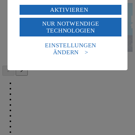
Verarbeitung deiner personenbezogenen Daten in den
AKTIVIEREN
USA durch Facebook und YouTube:
NUR NOTWENDIGE
Wenn du auf „Aktivieren“ klickst, willigst du im Sinne
TECHNOLOGIEN
des Art. 49 Abs. 1 Satz 1 lit. a) DSGVO ein, dass deine
Daten in den USA verarbeitet werden. Der EuGH sieht
die USA als Land mit einem nach europäischen
EINSTELLUNGEN
Standards nicht angemessenen Datenschutzniveau an.
ÄNDERN
Es besteht das Risiko eines Zugriffs durch US-
amerikanische Behörden.
Informationen zum Herausgeber der Seite findest du
im
Impressum