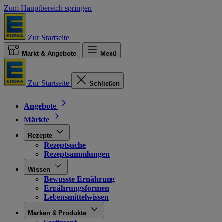
Zum Hauptbereich springen
Zur Startseite
Markt & Angebote
Menü
Zur Startseite
Schließen
Angebote
Märkte
Rezepte
Rezeptsuche
Rezeptsammlungen
Wissen
Bewusste Ernährung
Ernährungsformen
Lebensmittelwissen
Marken & Produkte