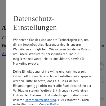
Siehe dir die Angebote der Woche deines Marktes im
digitalen Blätterkatalog an.
Prospekt 8017521 im Browser
Ansehen
Datenschutz-
Einstellungen
Angebote der Woche
Gültig vom
03.08.2026
bis zum
08.08.2026
.
Wir setzen Cookies und andere Technologien ein, um
dir ein bestmögliches Nutzungserlebnis unserer
Firma: Matthias Koch e.K., Sülbecker Weg 46, 31683 Obernkirchen
Website zu ermöglichen. Wir verwenden deine Daten,
um unsere Website zu personalisieren und dir
Alle Angebote ansehen
möglichst relevante Inhalte anzubieten, sowie für
Angebot:
Henglein Frischer Pizzateig
Ange
Marketingzwecke.
XXL
Hafe
Deine Einwilligung ist freiwillig und kann jederzeit
individuell in den Datenschutz-Einstellungen angepasst
Gültig ab 08.08.2026
Gülti
werden. Bitte beachte, dass auf Basis deiner
1.11
-60%
Einstellungen ggf. nicht mehr alle Funktionalitäten zur
Rabattierter Preis von 1.11€ (Insgesamt -60%
Verfügung stehen. Weitere Erklärungen sowie einen
Rabatt)
Link zu den Datenschutz-Einstellungen findest du in
auf Backpapier, schmeckt wie selbstgemacht, 550g
500g 
unserer
Datenschutzerklärung
. Hier erfährst du auch
Packung, (1kg = 2,02)
mehr über unsere
Cookie-Policy
.