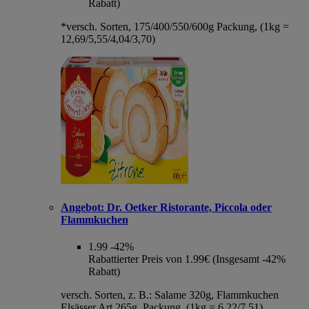
Rabatt)
*versch. Sorten, 175/400/550/600g Packung, (1kg =
12,69/5,55/4,04/3,70)
Angebot:
Dr. Oetker Ristorante, Piccola oder
Flammkuchen
1.99
-42%
Rabattierter Preis von 1.99€ (Insgesamt -42%
Rabatt)
versch. Sorten, z. B.: Salame 320g, Flammkuchen
Elsässer Art 265g, Packung, (1kg = 6,22/7,51)