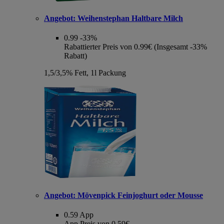
Angebot:
Weihenstephan Haltbare Milch
0.99
-33%
Rabattierter Preis von 0.99€ (Insgesamt -33%
Rabatt)
1,5/3,5% Fett, 1l Packung
Angebot:
Mövenpick Feinjoghurt oder Mousse
0.59
App
App Preis von 0.59€