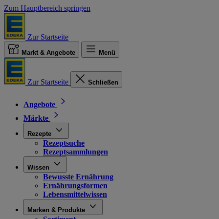
Zum Hauptbereich springen
Zur Startseite
Markt & Angebote
Menü
Zur Startseite
Schließen
Angebote
Märkte
Rezepte
Rezeptsuche
Rezeptsammlungen
Wissen
Bewusste Ernährung
Ernährungsformen
Lebensmittelwissen
Marken & Produkte