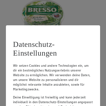
Datenschutz-
Einstellungen
Angebot:
Milram Gewürzquark
0.99
Festpreis von 0.99€
Wir setzen Cookies und andere Technologien ein, um
dir ein bestmögliches Nutzungserlebnis unserer
versch. Sorten und Fettstufen, 185g Becher, (1kg =
Website zu ermöglichen. Wir verwenden deine Daten,
5,35)
um unsere Website zu personalisieren und dir
möglichst relevante Inhalte anzubieten, sowie für
Marketingzwecke.
Deine Einwilligung ist freiwillig und kann jederzeit
individuell in den Datenschutz-Einstellungen angepasst