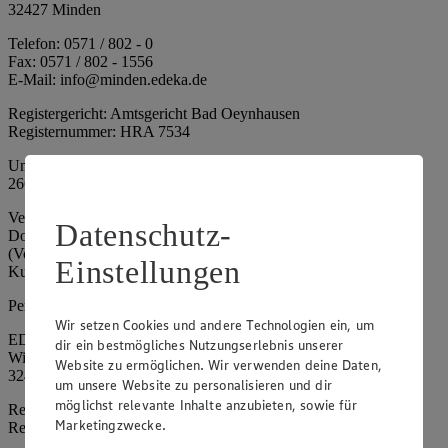
32427 Minden
Telefon: 0571 / 802 - 0
Fax: 0571 / 802 - 1556
E-Mail: info@minden.edeka.de
Registergericht: Amtsgericht Bad Oeynhausen
Registernummer: HRA 7534
Umsatzsteuer-Identifikationsnummer gem. § 27a UStG: DE
266067317
Vertretungsberechtigte: Mark Rosenkranz (Sprecher), Eileen
Datenschutz-
Dominique Klingsiek (Vorstandsmitglied), Ulf-U. Plath
(Vorstandsmitglied), Stephan Wohler (Vorstandsmitglied), Marc
Einstellungen
Kuhlmann (Aufsichtsratsvorsitzender)
Persönlich haftende Gesellschafterin:
Wir setzen Cookies und andere Technologien ein, um
EDEKA Minden-Hannover Holding GmbH
dir ein bestmögliches Nutzungserlebnis unserer
Wittelsbacherallee 61
Website zu ermöglichen. Wir verwenden deine Daten,
32427 Minden
um unsere Website zu personalisieren und dir
möglichst relevante Inhalte anzubieten, sowie für
Registergericht: Amtsgericht Bad Oeynhausen
Marketingzwecke.
Registernummer: HRB 4086