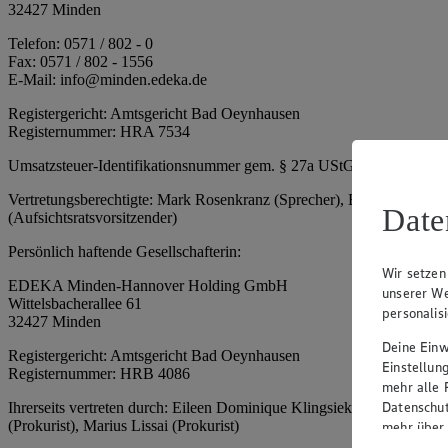
32427 Minden
Telefon: 0571 / 802 - 0
Fax: 0571 / 802 - 1556
E-Mail: info@minden.edeka.de
Registergericht: Amtsgericht Bad Oeynhausen
Registernummer: HRA 7534
Umsatzsteuer-Identifikationsnummer gem. § 27a UStG: DE 2660673
Vertretungsberechtigte: Mark Rosenkranz (Sprecher), Eileen Dominiq
Date
(Aufsichtsratsvorsitzender)
Persönlich haftende Gesellschafterin:
Wir setzen
EDEKA Minden-Hannover Holding GmbH
unserer We
Wittelsbacherallee 61
personalis
32427 Minden
Deine Einwi
Registergericht: Amtsgericht Bad Oeynhausen
Einstellun
Registernummer: HRB 4086
mehr alle 
Datenschut
Ihrerseits vertreten durch: Eileen Dominique Klingsiek (Geschäftsfüh
(Prokurist), Marius Lissai (Prokurist)
mehr über