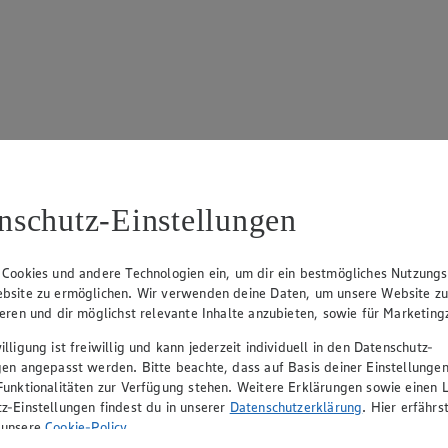
17
ue Klingsiek (Vorstandsmitglied), Ulf-U. Plath (Vorstandsmitglied), 
nschutz-Einstellungen
 Cookies und andere Technologien ein, um dir ein bestmögliches Nutzungs
bsite zu ermöglichen. Wir verwenden deine Daten, um unsere Website z
ieren und dir möglichst relevante Inhalte anzubieten, sowie für Marketin
lligung ist freiwillig und kann jederzeit individuell in den Datenschutz-
gen angepasst werden. Bitte beachte, dass auf Basis deiner Einstellungen
Funktionalitäten zur Verfügung stehen. Weitere Erklärungen sowie einen L
z-Einstellungen findest du in unserer
Datenschutzerklärung
. Hier erfährs
rerin), Mark Rosenkranz (Geschäftsführer), Ulf-U. Plath (Geschäftsfüh
 unsere
Cookie-Policy
.