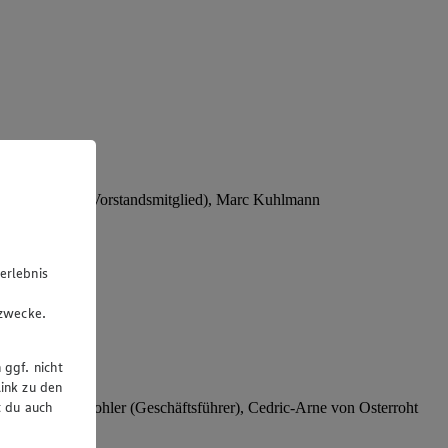
Stephan Wohler (Vorstandsmitglied), Marc Kuhlmann
erlebnis
u
gzwecke.
 ggf. nicht
ink zu den
t du auch
rer), Stephan Wohler (Geschäftsführer), Cedric-Arne von Osterroht