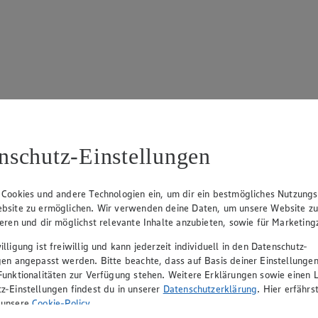
17
ue Klingsiek (Vorstandsmitglied), Ulf-U. Plath (Vorstandsmitglied), 
nschutz-Einstellungen
 Cookies und andere Technologien ein, um dir ein bestmögliches Nutzungs
bsite zu ermöglichen. Wir verwenden deine Daten, um unsere Website z
ieren und dir möglichst relevante Inhalte anzubieten, sowie für Marketin
lligung ist freiwillig und kann jederzeit individuell in den Datenschutz-
gen angepasst werden. Bitte beachte, dass auf Basis deiner Einstellungen
Funktionalitäten zur Verfügung stehen. Weitere Erklärungen sowie einen L
z-Einstellungen findest du in unserer
Datenschutzerklärung
. Hier erfährs
rerin), Mark Rosenkranz (Geschäftsführer), Ulf-U. Plath (Geschäftsfüh
 unsere
Cookie-Policy
.