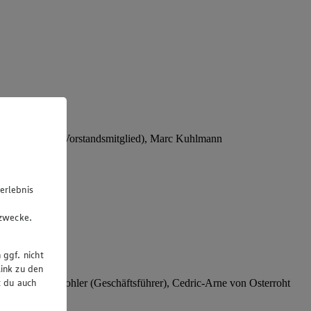
Stephan Wohler (Vorstandsmitglied), Marc Kuhlmann
erlebnis
u
gzwecke.
 ggf. nicht
ink zu den
t du auch
rer), Stephan Wohler (Geschäftsführer), Cedric-Arne von Osterroht