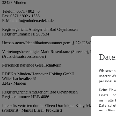
32427 Minden
Telefon: 0571 / 802 - 0
Fax: 0571 / 802 - 1556
E-Mail: info@minden.edeka.de
Registergericht: Amtsgericht Bad Oeynhausen
Registernummer: HRA 7534
Umsatzsteuer-Identifikationsnummer gem. § 27a UStG: DE 2660673
Vertretungsberechtigte: Mark Rosenkranz (Sprecher), Eileen Dominiq
Date
(Aufsichtsratsvorsitzender)
Persönlich haftende Gesellschafterin:
Wir setzen
EDEKA Minden-Hannover Holding GmbH
unserer We
Wittelsbacherallee 61
personalis
32427 Minden
Deine Einwi
Registergericht: Amtsgericht Bad Oeynhausen
Einstellun
Registernummer: HRB 4086
mehr alle 
Datenschut
Ihrerseits vertreten durch: Eileen Dominique Klingsiek (Geschäftsfüh
(Prokurist), Marius Lissai (Prokurist)
mehr über