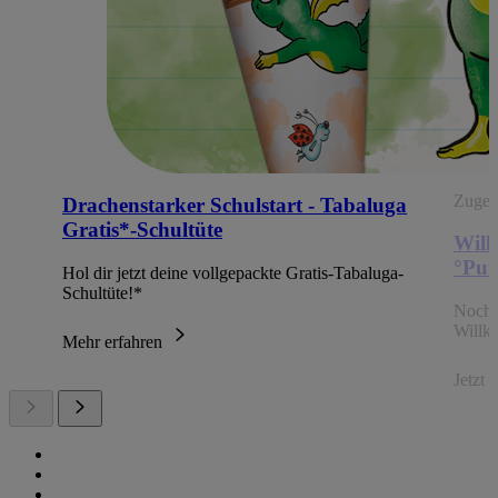
Zugehö
Drachenstarker Schulstart - Tabaluga
Gratis*-Schultüte
Will
°Pun
Hol dir jetzt deine vollgepackte Gratis-Tabaluga-
Schultüte!*
Noch 
Willk
Mehr erfahren
Jetzt