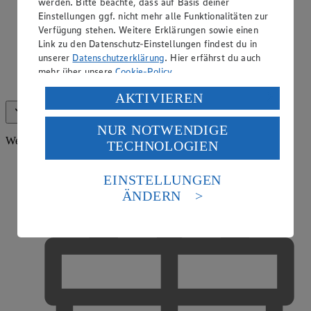
werden. Bitte beachte, dass auf Basis deiner
Einstellungen ggf. nicht mehr alle Funktionalitäten zur
Verfügung stehen. Weitere Erklärungen sowie einen
Link zu den Datenschutz-Einstellungen findest du in
unserer
Datenschutzerklärung
. Hier erfährst du auch
mehr über unsere
Cookie-Policy
.
App Coupons
Verarbeitung deiner personenbezogenen Daten in den
AKTIVIEREN
USA durch Facebook und YouTube:
Alle anzeigen (14)
Weniger anzeigen
NUR NOTWENDIGE
Wenn du auf „Aktivieren“ klickst, willigst du im Sinne
Weitere Services
TECHNOLOGIEN
des Art. 49 Abs. 1 Satz 1 lit. a) DSGVO ein, dass deine
Daten in den USA verarbeitet werden. Der EuGH sieht
die USA als Land mit einem nach europäischen
EINSTELLUNGEN
Standards nicht angemessenen Datenschutzniveau an.
ÄNDERN
Es besteht das Risiko eines Zugriffs durch US-
amerikanische Behörden.
Informationen zum Herausgeber der Seite findest du
im
Impressum