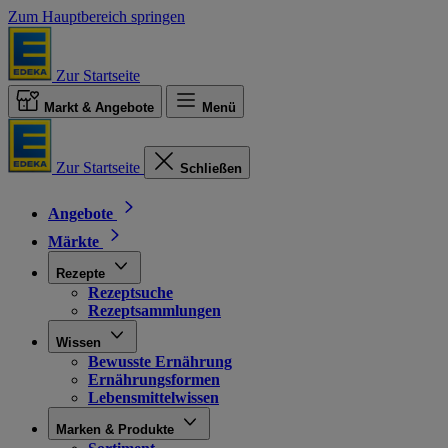
Zum Hauptbereich springen
Zur Startseite
Markt & Angebote
Menü
Zur Startseite
Schließen
Angebote
Märkte
Rezepte
Rezeptsuche
Rezeptsammlungen
Wissen
Bewusste Ernährung
Ernährungsformen
Lebensmittelwissen
Marken & Produkte