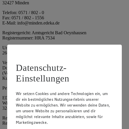
32427 Minden
Telefon: 0571 / 802 - 0
Fax: 0571 / 802 - 1556
E-Mail: info@minden.edeka.de
Registergericht: Amtsgericht Bad Oeynhausen
Registernummer: HRA 7534
Umsatzsteuer-Identifikationsnummer gem. § 27a UStG: DE
266067317
Vertretungsberechtigte: Mark Rosenkranz (Sprecher), Eileen
Datenschutz-
Dominique Klingsiek (Vorstandsmitglied), Ulf-U. Plath
(Vorstandsmitglied), Stephan Wohler (Vorstandsmitglied), Marc
Einstellungen
Kuhlmann (Aufsichtsratsvorsitzender)
Persönlich haftende Gesellschafterin:
Wir setzen Cookies und andere Technologien ein, um
EDEKA Minden-Hannover Holding GmbH
dir ein bestmögliches Nutzungserlebnis unserer
Wittelsbacherallee 61
Website zu ermöglichen. Wir verwenden deine Daten,
32427 Minden
um unsere Website zu personalisieren und dir
möglichst relevante Inhalte anzubieten, sowie für
Registergericht: Amtsgericht Bad Oeynhausen
Marketingzwecke.
Registernummer: HRB 4086