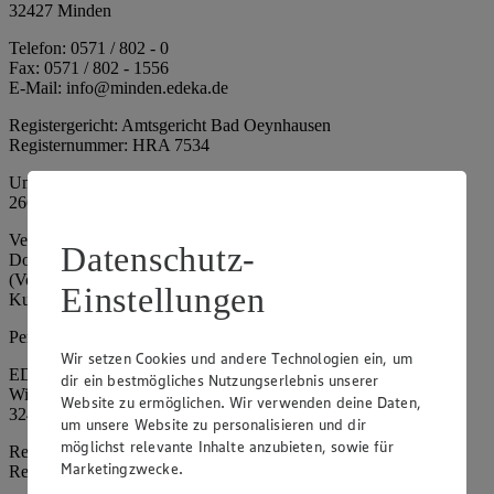
32427 Minden
Telefon: 0571 / 802 - 0
Fax: 0571 / 802 - 1556
E-Mail: info@minden.edeka.de
Registergericht: Amtsgericht Bad Oeynhausen
Registernummer: HRA 7534
Umsatzsteuer-Identifikationsnummer gem. § 27a UStG: DE
266067317
Vertretungsberechtigte: Mark Rosenkranz (Sprecher), Eileen
Datenschutz-
Dominique Klingsiek (Vorstandsmitglied), Ulf-U. Plath
(Vorstandsmitglied), Stephan Wohler (Vorstandsmitglied), Marc
Einstellungen
Kuhlmann (Aufsichtsratsvorsitzender)
Persönlich haftende Gesellschafterin:
Wir setzen Cookies und andere Technologien ein, um
EDEKA Minden-Hannover Holding GmbH
dir ein bestmögliches Nutzungserlebnis unserer
Wittelsbacherallee 61
Website zu ermöglichen. Wir verwenden deine Daten,
32427 Minden
um unsere Website zu personalisieren und dir
möglichst relevante Inhalte anzubieten, sowie für
Registergericht: Amtsgericht Bad Oeynhausen
Marketingzwecke.
Registernummer: HRB 4086