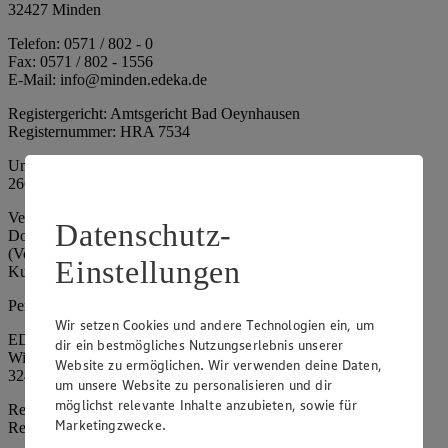
32427 Minden
Telefon: 0571 / 802 - 0
Fax: 0571 / 802 - 1556
E-Mail: info@minden.edeka.de
Registergericht: Amtsgericht Bad Oeynhausen
Registernummer: HRA 7534
Umsatzsteuer-Identifikationsnummer gem. § 27a UStG: DE
266067317
Vertretungsberechtigte: Mark Rosenkranz (Sprecher), Eileen
Datenschutz-
Dominique Klingsiek (Vorstandsmitglied), Ulf-U. Plath
(Vorstandsmitglied), Stephan Wohler (Vorstandsmitglied), Marc
Einstellungen
Kuhlmann (Aufsichtsratsvorsitzender)
Persönlich haftende Gesellschafterin:
Wir setzen Cookies und andere Technologien ein, um
EDEKA Minden-Hannover Holding GmbH
dir ein bestmögliches Nutzungserlebnis unserer
Wittelsbacherallee 61
Website zu ermöglichen. Wir verwenden deine Daten,
32427 Minden
um unsere Website zu personalisieren und dir
möglichst relevante Inhalte anzubieten, sowie für
Registergericht: Amtsgericht Bad Oeynhausen
Marketingzwecke.
Registernummer: HRB 4086