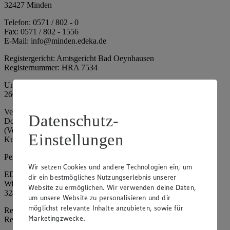
32427 Minden
Telefon: 0571 / 802 - 0
Fax: 0571 / 802 - 1556
E-Mail: info@minden.edeka.de
Registergericht: Amtsgericht Bad Oeynhausen
Registernummer: HRA 7534
Umsatzsteuer-Identifikationsnummer gem. § 27a UStG: DE
266067317
Vertretungsberechtigte: Mark Rosenkranz (Sprecher), Eileen
Datenschutz-
Dominique Klingsiek (Vorstandsmitglied), Ulf-U. Plath
(Vorstandsmitglied), Stephan Wohler (Vorstandsmitglied), Marc
Einstellungen
Kuhlmann (Aufsichtsratsvorsitzender)
Persönlich haftende Gesellschafterin:
Wir setzen Cookies und andere Technologien ein, um
EDEKA Minden-Hannover Holding GmbH
dir ein bestmögliches Nutzungserlebnis unserer
Wittelsbacherallee 61
Website zu ermöglichen. Wir verwenden deine Daten,
32427 Minden
um unsere Website zu personalisieren und dir
möglichst relevante Inhalte anzubieten, sowie für
Registergericht: Amtsgericht Bad Oeynhausen
Marketingzwecke.
Registernummer: HRB 4086