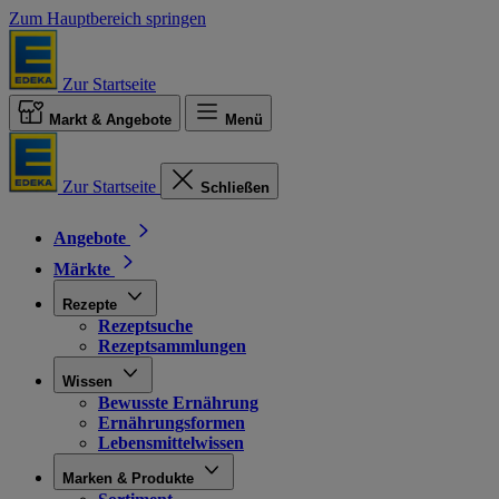
Zum Hauptbereich springen
Zur Startseite
Markt & Angebote
Menü
Zur Startseite
Schließen
Angebote
Märkte
Rezepte
Rezeptsuche
Rezeptsammlungen
Wissen
Bewusste Ernährung
Ernährungsformen
Lebensmittelwissen
Marken & Produkte