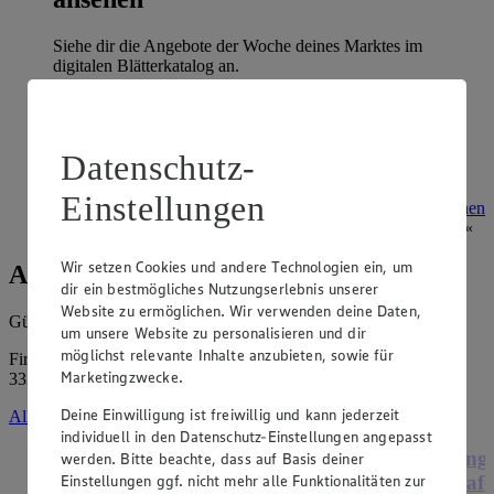
Siehe dir die Angebote der Woche deines Marktes im
digitalen Blätterkatalog an.
Prospekt 8013932 im Browser
Ansehen
Datenschutz-
Super Sommer Spar-Pass 2026
Einstellungen
Prospekt Super Sommer Spar-Pass 2026 im Browser
Ansehen
Wir setzen Cookies und andere Technologien ein, um
Angebote der Woche
dir ein bestmögliches Nutzungserlebnis unserer
Website zu ermöglichen. Wir verwenden deine Daten,
Gültig vom
03.08.2026
bis zum
08.08.2026
.
um unsere Website zu personalisieren und dir
möglichst relevante Inhalte anzubieten, sowie für
Firma: Lüning Handels-GmbH & Co. KG, Westerwieher Str. 33,
Marketingzwecke.
33397 Rietberg
Deine Einwilligung ist freiwillig und kann jederzeit
Alle Angebote ansehen
individuell in den Datenschutz-Einstellungen angepasst
Angebot:
Henglein Frischer Pizzateig
Ange
werden. Bitte beachte, dass auf Basis deiner
Einstellungen ggf. nicht mehr alle Funktionalitäten zur
XXL
Hafe