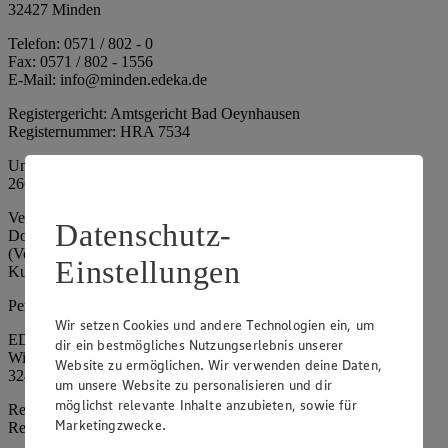
32427 Minden
Telefon: 0571 / 802 - 0
Fax: 0571 / 802 - 1556
E-Mail: info@minden.edeka.de
Registergericht: Amtsgericht Bad Oeynhausen
Registernummer: HRA 7534
Umsatzsteuer-Identifikationsnummer gem. § 27a UStG: DE
266067317
Vertretungsberechtigte: Mark Rosenkranz (Sprecher), Eileen
Datenschutz-
Dominique Klingsiek (Vorstandsmitglied), Ulf-U. Plath
(Vorstandsmitglied), Stephan Wohler (Vorstandsmitglied), Marc
Einstellungen
Kuhlmann (Aufsichtsratsvorsitzender)
Persönlich haftende Gesellschafterin:
Wir setzen Cookies und andere Technologien ein, um
EDEKA Minden-Hannover Holding GmbH
dir ein bestmögliches Nutzungserlebnis unserer
Wittelsbacherallee 61
Website zu ermöglichen. Wir verwenden deine Daten,
32427 Minden
um unsere Website zu personalisieren und dir
möglichst relevante Inhalte anzubieten, sowie für
Registergericht: Amtsgericht Bad Oeynhausen
Marketingzwecke.
Registernummer: HRB 4086