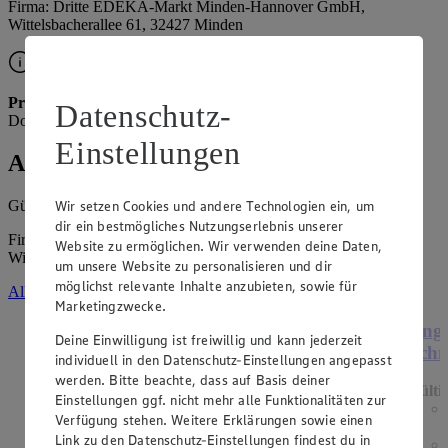
Firma: Dritte EDEKA-Markt Minden-Hannover GmbH,
Wittelsbacherallee 61, 32427 Minden
Prospekt ab Donnerstag
Die Vorschau für nächste Woche ist ab
Datenschutz-
Donnerstag verfügbar.
Einstellungen
Angebote der Woche
Gültig vom
10.08.2026
bis zum
15.08.2026
.
Wir setzen Cookies und andere Technologien ein, um
dir ein bestmögliches Nutzungserlebnis unserer
Firma: Dritte EDEKA-Markt Minden-Hannover GmbH,
Website zu ermöglichen. Wir verwenden deine Daten,
Wittelsbacherallee 61, 32427 Minden
um unsere Website zu personalisieren und dir
möglichst relevante Inhalte anzubieten, sowie für
Alle Angebote ansehen
Marketingzwecke.
Angebot:
Müller Müllermilch
Ange
Deine Einwilligung ist freiwillig und kann jederzeit
Schm
individuell in den Datenschutz-Einstellungen angepasst
Gültig ab 13.08.2026
werden. Bitte beachte, dass auf Basis deiner
0.69
-53%
Gülti
Einstellungen ggf. nicht mehr alle Funktionalitäten zur
Rabattierter Preis von 0.69€ (Insgesamt -53%
Verfügung stehen. Weitere Erklärungen sowie einen
Rabatt)
Link zu den Datenschutz-Einstellungen findest du in