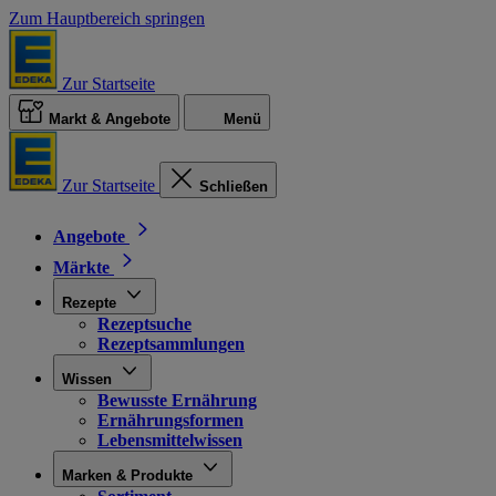
Zum Hauptbereich springen
Zur Startseite
Markt & Angebote
Menü
Zur Startseite
Schließen
Angebote
Märkte
Rezepte
Rezeptsuche
Rezeptsammlungen
Wissen
Bewusste Ernährung
Ernährungsformen
Lebensmittelwissen
Marken & Produkte