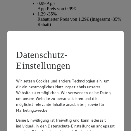
0.99
App
App Preis von 0.99€
1.29
-35%
Rabattierter Preis von 1.29€ (Insgesamt -35%
Rabatt)
holl. Schnittkäse, mild-nussiger Geschmack, versch.
Sorten und Fettstufen, 100g, (1kg = 12,90)
Datenschutz-
Einstellungen
Wir setzen Cookies und andere Technologien ein, um
dir ein bestmögliches Nutzungserlebnis unserer
Website zu ermöglichen. Wir verwenden deine Daten,
um unsere Website zu personalisieren und dir
möglichst relevante Inhalte anzubieten, sowie für
Marketingzwecke.
Angebot:
GUT&GÜNSTIG H-Vollmilch
Deine Einwilligung ist freiwillig und kann jederzeit
0.95
individuell in den Datenschutz-Einstellungen angepasst
Festpreis von 0.95€