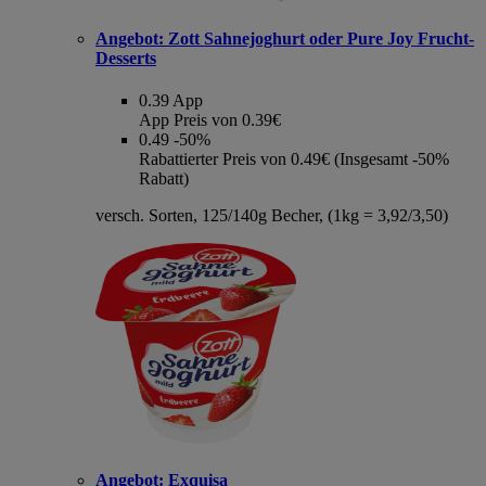
Angebot:
Zott Sahnejoghurt oder Pure Joy Frucht-
Desserts
0.39
App
App Preis von 0.39€
0.49
-50%
Rabattierter Preis von 0.49€ (Insgesamt -50%
Rabatt)
versch. Sorten, 125/140g Becher, (1kg = 3,92/3,50)
Angebot:
Exquisa