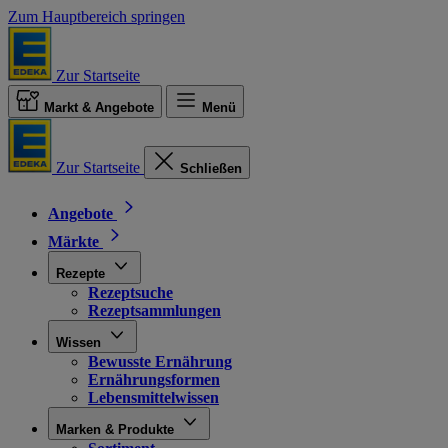
Zum Hauptbereich springen
Zur Startseite
Markt & Angebote
Menü
Zur Startseite
Schließen
Angebote
Märkte
Rezepte
Rezeptsuche
Rezeptsammlungen
Wissen
Bewusste Ernährung
Ernährungsformen
Lebensmittelwissen
Marken & Produkte