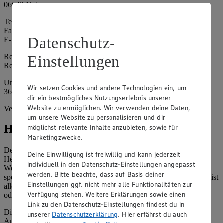
06642 Nebra
Telefon: 034461 22165
Fax: 034461 22031
Datenschutz-
E-Mail: e801368@minden.edeka.de
Registergericht: Amtsgericht Stendal
Einstellungen
Registernummer: HRB 33269
Umsatzsteuer-Identifikationsnummer gem. § 27a UStG: DE
Wir setzen Cookies und andere Technologien ein, um
363333302
dir ein bestmögliches Nutzungserlebnis unserer
Website zu ermöglichen. Wir verwenden deine Daten,
Vertretungsberechtigte: Kathleen Berger (Geschäftsführer)
um unsere Website zu personalisieren und dir
Hinweise
möglichst relevante Inhalte anzubieten, sowie für
Marketingzwecke.
Der Inhalt dieser Website ist urheberrechtlich geschützt. Der
Deine Einwilligung ist freiwillig und kann jederzeit
Herausgeber gewährt Ihnen jedoch das Recht, den auf dieser
individuell in den Datenschutz-Einstellungen angepasst
Website bereitgestellten Text ganz oder ausschnittsweise zu
werden. Bitte beachte, dass auf Basis deiner
speichern und zu vervielfältigen. Aus Gründen des Urheberrechts ist
Einstellungen ggf. nicht mehr alle Funktionalitäten zur
allerdings die Speicherung und Vervielfältigung von Bildmaterial
Verfügung stehen. Weitere Erklärungen sowie einen
oder Grafiken aus dieser Website nicht gestattet.
Link zu den Datenschutz-Einstellungen findest du in
Die verantwortliche Stelle ist nicht für die Inhalte der versendeten
unserer
Datenschutzerklärung
. Hier erfährst du auch
Angebotsinformationen verantwortlich. Firma und Anschriften