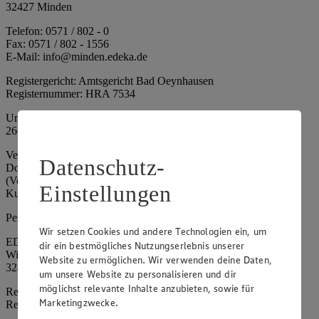
32427 Minden
Telefon: 0571 / 802 - 0
Fax: 0571 / 802 - 1556
E-Mail: info@minden.edeka.de
Registergericht: Amtsgericht Bad Oeynhausen
Registernummer: HRA 7534
Umsatzsteuer-Identifikationsnummer gem. § 27a UStG: DE
266067317
Vertretungsberechtigte: Mark Rosenkranz (Sprecher), Eileen
Datenschutz-
Dominique Klingsiek (Vorstandsmitglied), Ulf-U. Plath
(Vorstandsmitglied), Stephan Wohler (Vorstandsmitglied), Marc
Einstellungen
Kuhlmann (Aufsichtsratsvorsitzender)
Persönlich haftende Gesellschafterin:
Wir setzen Cookies und andere Technologien ein, um
EDEKA Minden-Hannover Holding GmbH
dir ein bestmögliches Nutzungserlebnis unserer
Wittelsbacherallee 61
Website zu ermöglichen. Wir verwenden deine Daten,
32427 Minden
um unsere Website zu personalisieren und dir
möglichst relevante Inhalte anzubieten, sowie für
Registergericht: Amtsgericht Bad Oeynhausen
Marketingzwecke.
Registernummer: HRB 4086