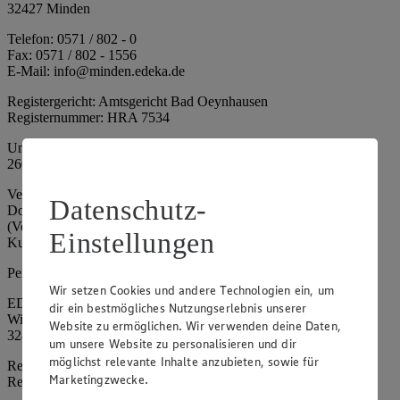
32427 Minden
Telefon: 0571 / 802 - 0
Fax: 0571 / 802 - 1556
E-Mail: info@minden.edeka.de
Registergericht: Amtsgericht Bad Oeynhausen
Registernummer: HRA 7534
Umsatzsteuer-Identifikationsnummer gem. § 27a UStG: DE
266067317
Vertretungsberechtigte: Mark Rosenkranz (Sprecher), Eileen
Datenschutz-
Dominique Klingsiek (Vorstandsmitglied), Ulf-U. Plath
(Vorstandsmitglied), Stephan Wohler (Vorstandsmitglied), Marc
Einstellungen
Kuhlmann (Aufsichtsratsvorsitzender)
Persönlich haftende Gesellschafterin:
Wir setzen Cookies und andere Technologien ein, um
EDEKA Minden-Hannover Holding GmbH
dir ein bestmögliches Nutzungserlebnis unserer
Wittelsbacherallee 61
Website zu ermöglichen. Wir verwenden deine Daten,
32427 Minden
um unsere Website zu personalisieren und dir
möglichst relevante Inhalte anzubieten, sowie für
Registergericht: Amtsgericht Bad Oeynhausen
Marketingzwecke.
Registernummer: HRB 4086