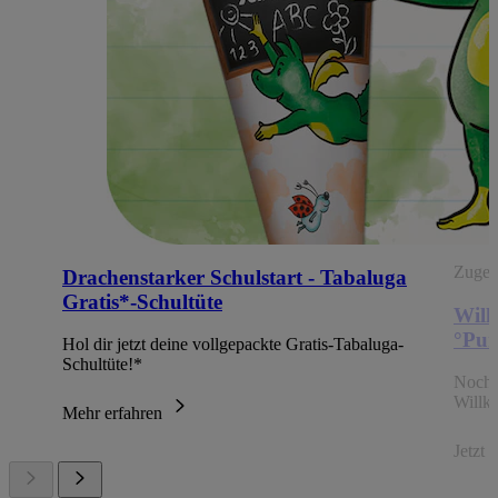
Zugehö
Drachenstarker Schulstart - Tabaluga
Gratis*-Schultüte
Will
°Pun
Hol dir jetzt deine vollgepackte Gratis-Tabaluga-
Schultüte!*
Noch 
Willk
Mehr erfahren
Jetzt