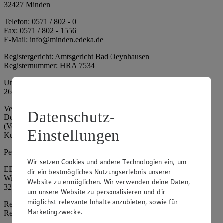
32427 Minden
Telefon: 0571 / 802 - 0
Fax: 0571 / 802 - 1556
E-Mail: info@minden.edeka.de
Registergericht: Amtsgericht Bad Oeynhausen
Registernummer: HRA 7534
Umsatzsteuer-Identifikationsnummer gem. § 27a UStG: DE
266067317
Vertretungsberechtigte: Mark Rosenkranz (Sprecher), Eileen
Datenschutz-
Dominique Klingsiek (Vorstandsmitglied), Ulf-U. Plath
(Vorstandsmitglied), Stephan Wohler (Vorstandsmitglied), Marc
Einstellungen
Kuhlmann (Aufsichtsratsvorsitzender)
Persönlich haftende Gesellschafterin:
Wir setzen Cookies und andere Technologien ein, um
EDEKA Minden-Hannover Holding GmbH
dir ein bestmögliches Nutzungserlebnis unserer
Wittelsbacherallee 61
Website zu ermöglichen. Wir verwenden deine Daten,
32427 Minden
um unsere Website zu personalisieren und dir
möglichst relevante Inhalte anzubieten, sowie für
Registergericht: Amtsgericht Bad Oeynhausen
Marketingzwecke.
Registernummer: HRB 4086