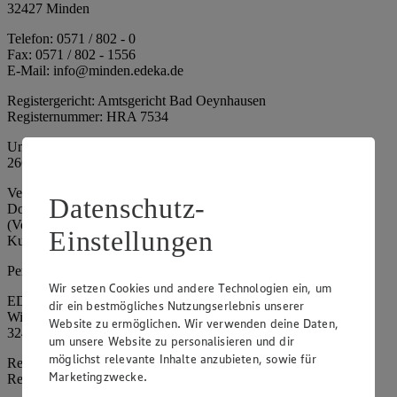
32427 Minden
Telefon: 0571 / 802 - 0
Fax: 0571 / 802 - 1556
E-Mail: info@minden.edeka.de
Registergericht: Amtsgericht Bad Oeynhausen
Registernummer: HRA 7534
Umsatzsteuer-Identifikationsnummer gem. § 27a UStG: DE
266067317
Vertretungsberechtigte: Mark Rosenkranz (Sprecher), Eileen
Datenschutz-
Dominique Klingsiek (Vorstandsmitglied), Ulf-U. Plath
(Vorstandsmitglied), Stephan Wohler (Vorstandsmitglied), Marc
Einstellungen
Kuhlmann (Aufsichtsratsvorsitzender)
Persönlich haftende Gesellschafterin:
Wir setzen Cookies und andere Technologien ein, um
EDEKA Minden-Hannover Holding GmbH
dir ein bestmögliches Nutzungserlebnis unserer
Wittelsbacherallee 61
Website zu ermöglichen. Wir verwenden deine Daten,
32427 Minden
um unsere Website zu personalisieren und dir
möglichst relevante Inhalte anzubieten, sowie für
Registergericht: Amtsgericht Bad Oeynhausen
Marketingzwecke.
Registernummer: HRB 4086