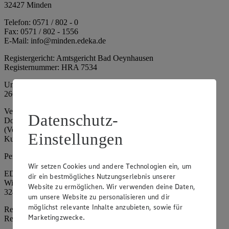
32427 Minden
Telefon: 0571 / 802 - 0
Fax: 0571 / 802 - 1556
E-Mail: info@minden.edeka.de
Registergericht: Amtsgericht Bad Oeynhausen
Registernummer: HRA 7534
Umsatzsteuer-Identifikationsnummer gem. § 27a UStG: DE
266067317
Vertretungsberechtigte: Mark Rosenkranz (Sprecher), Eileen
Datenschutz-
Dominique Klingsiek (Vorstandsmitglied), Ulf-U. Plath
(Vorstandsmitglied), Stephan Wohler (Vorstandsmitglied), Marc
Einstellungen
Kuhlmann (Aufsichtsratsvorsitzender)
Persönlich haftende Gesellschafterin:
Wir setzen Cookies und andere Technologien ein, um
EDEKA Minden-Hannover Holding GmbH
dir ein bestmögliches Nutzungserlebnis unserer
Wittelsbacherallee 61
Website zu ermöglichen. Wir verwenden deine Daten,
32427 Minden
um unsere Website zu personalisieren und dir
möglichst relevante Inhalte anzubieten, sowie für
Registergericht: Amtsgericht Bad Oeynhausen
Marketingzwecke.
Registernummer: HRB 4086