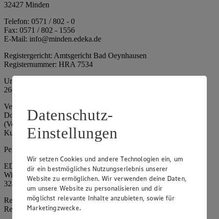
32427 Minden
Telefon: 0571 / 802 - 0
Fax: 0571 / 802 - 1556
E-Mail: info@minden.edeka.de
Registergericht: Amtsgericht Bad Oeynhausen
Registernummer: HRA 7534
Umsatzsteuer-Identifikationsnummer gem. § 27a UStG: DE
266067317
Vertretungsberechtigte: Mark Rosenkranz (Sprecher), Eileen
Datenschutz-
Dominique Klingsiek (Vorstandsmitglied), Ulf-U. Plath
(Vorstandsmitglied), Stephan Wohler (Vorstandsmitglied), Marc
Einstellungen
Kuhlmann (Aufsichtsratsvorsitzender)
Persönlich haftende Gesellschafterin:
Wir setzen Cookies und andere Technologien ein, um
EDEKA Minden-Hannover Holding GmbH
dir ein bestmögliches Nutzungserlebnis unserer
Wittelsbacherallee 61
Website zu ermöglichen. Wir verwenden deine Daten,
32427 Minden
um unsere Website zu personalisieren und dir
möglichst relevante Inhalte anzubieten, sowie für
Registergericht: Amtsgericht Bad Oeynhausen
Marketingzwecke.
Registernummer: HRB 4086