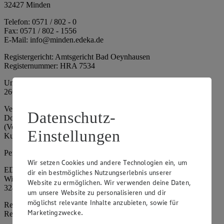
32427 Minden
Telefon: 0571 / 802 - 0
Fax: 0571 / 802 - 1556
E-Mail: info@minden.edeka.de
Registergericht: Amtsgericht Bad Oeynhausen
Registernummer: HRA 7534
Umsatzsteuer-Identifikationsnummer gem. § 27a UStG: DE
266067317
Vertretungsberechtigte: Mark Rosenkranz (Sprecher), Eileen
Datenschutz-
Dominique Klingsiek (Vorstandsmitglied), Ulf-U. Plath
(Vorstandsmitglied), Stephan Wohler (Vorstandsmitglied), Marc
Einstellungen
Kuhlmann (Aufsichtsratsvorsitzender)
Persönlich haftende Gesellschafterin:
Wir setzen Cookies und andere Technologien ein, um
EDEKA Minden-Hannover Holding GmbH
dir ein bestmögliches Nutzungserlebnis unserer
Wittelsbacherallee 61
Website zu ermöglichen. Wir verwenden deine Daten,
32427 Minden
um unsere Website zu personalisieren und dir
möglichst relevante Inhalte anzubieten, sowie für
Registergericht: Amtsgericht Bad Oeynhausen
Marketingzwecke.
Registernummer: HRB 4086