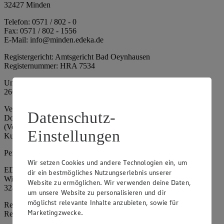
32427 Minden
Telefon: 0571 / 802 - 0
Fax: 0571 / 802 - 1556
E-Mail: info@minden.edeka.de
Registergericht: Amtsgericht Bad Oeynhausen
Registernummer: HRA 7534
Umsatzsteuer-Identifikationsnummer gem. § 27a UStG: DE
266067317
Vertretungsberechtigte: Mark Rosenkranz (Sprecher), Eileen
Datenschutz-
Dominique Klingsiek (Vorstandsmitglied), Ulf-U. Plath
(Vorstandsmitglied), Stephan Wohler (Vorstandsmitglied), Marc
Einstellungen
Kuhlmann (Aufsichtsratsvorsitzender)
Persönlich haftende Gesellschafterin:
Wir setzen Cookies und andere Technologien ein, um
EDEKA Minden-Hannover Holding GmbH
dir ein bestmögliches Nutzungserlebnis unserer
Wittelsbacherallee 61
Website zu ermöglichen. Wir verwenden deine Daten,
32427 Minden
um unsere Website zu personalisieren und dir
möglichst relevante Inhalte anzubieten, sowie für
Registergericht: Amtsgericht Bad Oeynhausen
Marketingzwecke.
Registernummer: HRB 4086