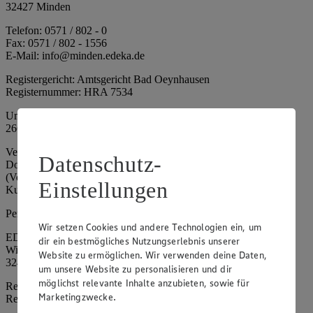
32427 Minden
Telefon: 0571 / 802 - 0
Fax: 0571 / 802 - 1556
E-Mail: info@minden.edeka.de
Registergericht: Amtsgericht Bad Oeynhausen
Registernummer: HRA 7534
Umsatzsteuer-Identifikationsnummer gem. § 27a UStG: DE
266067317
Vertretungsberechtigte: Mark Rosenkranz (Sprecher), Eileen
Datenschutz-
Dominique Klingsiek (Vorstandsmitglied), Ulf-U. Plath
(Vorstandsmitglied), Stephan Wohler (Vorstandsmitglied), Marc
Einstellungen
Kuhlmann (Aufsichtsratsvorsitzender)
Persönlich haftende Gesellschafterin:
Wir setzen Cookies und andere Technologien ein, um
EDEKA Minden-Hannover Holding GmbH
dir ein bestmögliches Nutzungserlebnis unserer
Wittelsbacherallee 61
Website zu ermöglichen. Wir verwenden deine Daten,
32427 Minden
um unsere Website zu personalisieren und dir
möglichst relevante Inhalte anzubieten, sowie für
Registergericht: Amtsgericht Bad Oeynhausen
Marketingzwecke.
Registernummer: HRB 4086