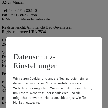
32427 Minden
Telefon: 0571 / 802 - 0
Fax: 0571 / 802 - 1556
E-Mail: info@minden.edeka.de
Registergericht: Amtsgericht Bad Oeynhausen
Registernummer: HRA 7534
Umsatzsteuer-Identifikationsnummer gem. § 27a UStG: DE
266067317
Vertretungsberechtigte: Mark Rosenkranz (Sprecher), Eileen
Datenschutz-
Dominique Klingsiek (Vorstandsmitglied), Ulf-U. Plath
(Vorstandsmitglied), Stephan Wohler (Vorstandsmitglied), Marc
Einstellungen
Kuhlmann (Aufsichtsratsvorsitzender)
Persönlich haftende Gesellschafterin:
Wir setzen Cookies und andere Technologien ein, um
EDEKA Minden-Hannover Holding GmbH
dir ein bestmögliches Nutzungserlebnis unserer
Wittelsbacherallee 61
Website zu ermöglichen. Wir verwenden deine Daten,
32427 Minden
um unsere Website zu personalisieren und dir
möglichst relevante Inhalte anzubieten, sowie für
Registergericht: Amtsgericht Bad Oeynhausen
Marketingzwecke.
Registernummer: HRB 4086