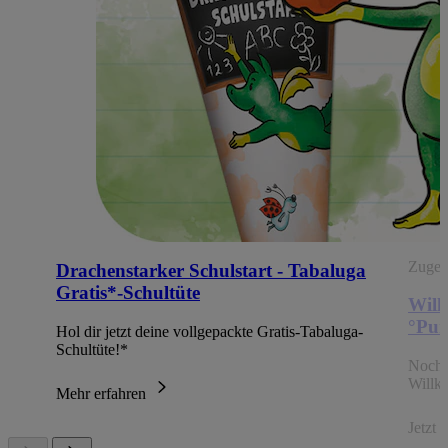
Zugehö
Drachenstarker Schulstart - Tabaluga
Gratis*-Schultüte
Will
°Pun
Hol dir jetzt deine vollgepackte Gratis-Tabaluga-
Schultüte!*
Noch 
Willk
Mehr erfahren
Jetzt