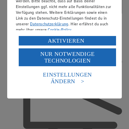
werden. Bitte beachte, dass auf Basis deiner
Einstellungen ggf. nicht mehr alle Funktionalitäten zur
Verfügung stehen. Weitere Erklärungen sowie einen
Link zu den Datenschutz-Einstellungen findest du in
unserer
Datenschutzerklärung
. Hier erfährst du auch
mehr über unsere
Cookie-Policy
.
Kostenfreie Parkplätze
Verarbeitung deiner personenbezogenen Daten in den
AKTIVIEREN
USA durch Facebook und YouTube:
NUR NOTWENDIGE
Wenn du auf „Aktivieren“ klickst, willigst du im Sinne
TECHNOLOGIEN
des Art. 49 Abs. 1 Satz 1 lit. a) DSGVO ein, dass deine
Daten in den USA verarbeitet werden. Der EuGH sieht
die USA als Land mit einem nach europäischen
EINSTELLUNGEN
Standards nicht angemessenen Datenschutzniveau an.
ÄNDERN
Es besteht das Risiko eines Zugriffs durch US-
amerikanische Behörden.
Informationen zum Herausgeber der Seite findest du
im
Impressum