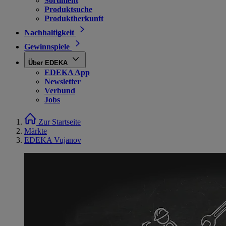
Sortiment
Produktsuche
Produktherkunft
Nachhaltigkeit
Gewinnspiele
Über EDEKA
EDEKA App
Newsletter
Verbund
Jobs
Zur Startseite
Märkte
EDEKA Vujanov