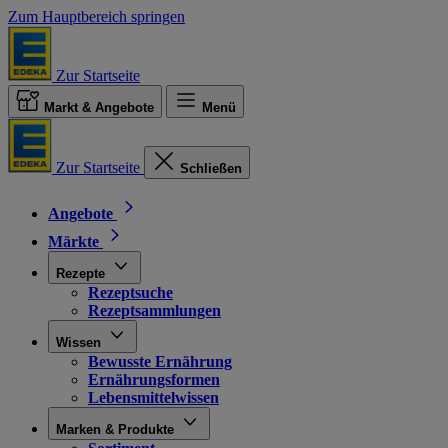
Zum Hauptbereich springen
Zur Startseite
Markt & Angebote
Menü
Zur Startseite
Schließen
Angebote
Märkte
Rezepte
Rezeptsuche
Rezeptsammlungen
Wissen
Bewusste Ernährung
Ernährungsformen
Lebensmittelwissen
Marken & Produkte