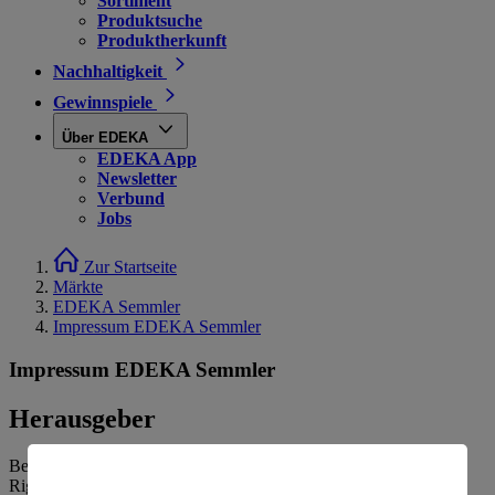
Sortiment
Produktsuche
Produktherkunft
Nachhaltigkeit
Gewinnspiele
Über EDEKA
EDEKA App
Newsletter
Verbund
Jobs
Zur Startseite
Märkte
EDEKA Semmler
Impressum EDEKA Semmler
Impressum EDEKA Semmler
Herausgeber
Benjamin Semmler e.K.
Rigaer Str. 4