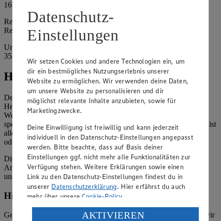
16761 Hennigsdorf
Datenschutz-
Registergericht: 16816 Neuruppin
Registernummer: HRA 3673 NP
Einstellungen
Umsatzsteuer-Identifikationsnummer gem. § 27a UStG: DE
358766819
Wir setzen Cookies und andere Technologien ein, um
dir ein bestmögliches Nutzungserlebnis unserer
Hinweise
Website zu ermöglichen. Wir verwenden deine Daten,
um unsere Website zu personalisieren und dir
Der Inhalt dieser Website ist urheberrechtlich geschützt. Der
möglichst relevante Inhalte anzubieten, sowie für
Herausgeber gewährt Ihnen jedoch das Recht, den auf dieser
Marketingzwecke.
Website bereitgestellten Text ganz oder ausschnittsweise zu
speichern und zu vervielfältigen. Aus Gründen des Urheberrechts ist
Deine Einwilligung ist freiwillig und kann jederzeit
allerdings die Speicherung und Vervielfältigung von Bildmaterial
individuell in den Datenschutz-Einstellungen angepasst
oder Grafiken aus dieser Website nicht gestattet.
werden. Bitte beachte, dass auf Basis deiner
Einstellungen ggf. nicht mehr alle Funktionalitäten zur
Die verantwortliche Stelle ist nicht für die Inhalte der versendeten
Verfügung stehen. Weitere Erklärungen sowie einen
Angebotsinformationen verantwortlich. Firma und Anschriften
Link zu den Datenschutz-Einstellungen findest du in
unserer Märkte finden Sie in der
Marktsuche
.
unserer
Datenschutzerklärung
. Hier erfährst du auch
Hinweis zum Verbraucherstreitbeilegungsgesetz
mehr über unsere
Cookie-Policy
.
Verarbeitung deiner personenbezogenen Daten in den
AKTIVIEREN
Gemäß § 36 Verbraucherstreitbeilegungsgesetz (VSBG) weisen wir