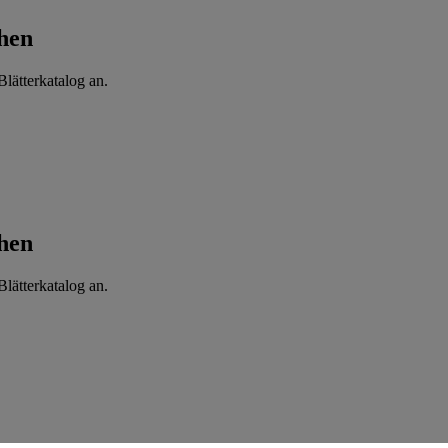
hen
lätterkatalog an.
hen
lätterkatalog an.