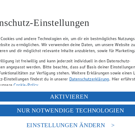
nschutz-Einstellungen
Angebot:
Chantré
Angebo
Frucht
Gültig ab 06.08.2026
 Cookies und andere Technologien ein, um dir ein bestmögliches Nutzungs
5.77
-35%
Gültig ab
bsite zu ermöglichen. Wir verwenden deine Daten, um unsere Website z
(Insgesamt
Rabattierter Preis von 5.77€ (Insgesamt
0.4
ieren und dir möglichst relevante Inhalte anzubieten, sowie für Marketin
-35% Rabatt)
Fes
lligung ist freiwillig und kann jederzeit individuell in den Datenschutz-
heiben,
versch. Sorten, 0,7l Flasche, (1l = 8,24)
versch. S
gen angepasst werden. Bitte beachte, dass auf Basis deiner Einstellungen
140g
Becher 1k
Funktionalitäten zur Verfügung stehen. Weitere Erklärungen sowie einen L
= 3,27)
z-Einstellungen findest du in unserer
Datenschutzerklärung
. Hier erfährs
 unsere
Cookie-Policy
.
ung deiner personenbezogenen Daten in den USA durch Facebook und Yo
AKTIVIEREN
f „Aktivieren“ klickst, willigst du im Sinne des Art. 49 Abs. 1 Satz 1 lit
NUR NOTWENDIGE TECHNOLOGIEN
deine Daten in den USA verarbeitet werden. Der EuGH sieht die USA als 
 europäischen Standards nicht angemessenen Datenschutzniveau an. Es b
es Zugriffs durch US-amerikanische Behörden.
EINSTELLUNGEN ÄNDERN
nen zum Herausgeber der Seite findest du im
Impressum