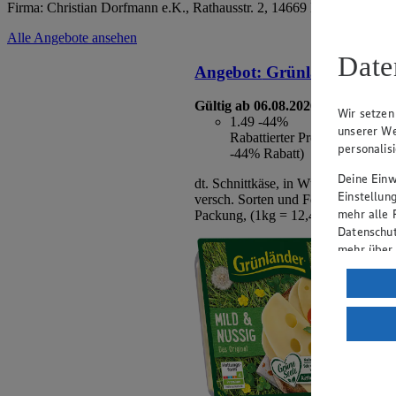
Firma: Christian Dorfmann e.K., Rathausstr. 2, 14669 Ketzin
Alle Angebote ansehen
Date
Angebot:
Grünländer
Gültig ab 06.08.2026
Wir setzen
1.49
-44%
unserer We
Rabattierter Preis von 1.49€ 
personalis
-44% Rabatt)
Deine Einwi
dt. Schnittkäse, in Würfeln oder Sc
Einstellun
versch. Sorten und Fettstufen, 120/
mehr alle 
Packung, (1kg = 12,42/10,64)
Datenschut
mehr über
Verarbeit
Wenn du au
ein, dass 
einem nach
Risiko ein
Informatio