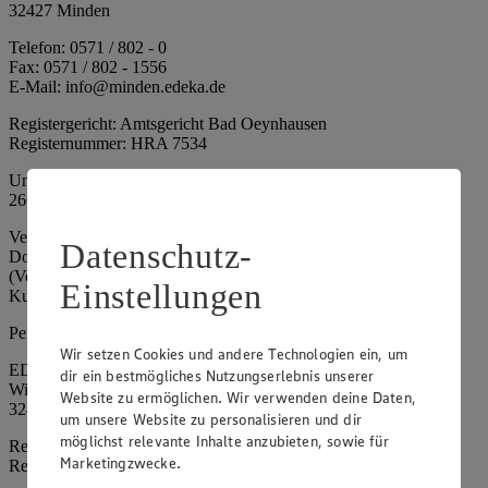
32427 Minden
Telefon: 0571 / 802 - 0
Fax: 0571 / 802 - 1556
E-Mail: info@minden.edeka.de
Registergericht: Amtsgericht Bad Oeynhausen
Registernummer: HRA 7534
Umsatzsteuer-Identifikationsnummer gem. § 27a UStG: DE
266067317
Vertretungsberechtigte: Mark Rosenkranz (Sprecher), Eileen
Datenschutz-
Dominique Klingsiek (Vorstandsmitglied), Ulf-U. Plath
(Vorstandsmitglied), Stephan Wohler (Vorstandsmitglied), Marc
Einstellungen
Kuhlmann (Aufsichtsratsvorsitzender)
Persönlich haftende Gesellschafterin:
Wir setzen Cookies und andere Technologien ein, um
EDEKA Minden-Hannover Holding GmbH
dir ein bestmögliches Nutzungserlebnis unserer
Wittelsbacherallee 61
Website zu ermöglichen. Wir verwenden deine Daten,
32427 Minden
um unsere Website zu personalisieren und dir
möglichst relevante Inhalte anzubieten, sowie für
Registergericht: Amtsgericht Bad Oeynhausen
Marketingzwecke.
Registernummer: HRB 4086