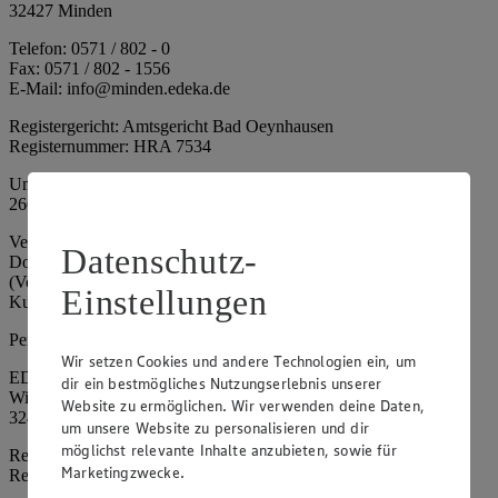
32427 Minden
Telefon: 0571 / 802 - 0
Fax: 0571 / 802 - 1556
E-Mail: info@minden.edeka.de
Registergericht: Amtsgericht Bad Oeynhausen
Registernummer: HRA 7534
Umsatzsteuer-Identifikationsnummer gem. § 27a UStG: DE
266067317
Vertretungsberechtigte: Mark Rosenkranz (Sprecher), Eileen
Datenschutz-
Dominique Klingsiek (Vorstandsmitglied), Ulf-U. Plath
(Vorstandsmitglied), Stephan Wohler (Vorstandsmitglied), Marc
Einstellungen
Kuhlmann (Aufsichtsratsvorsitzender)
Persönlich haftende Gesellschafterin:
Wir setzen Cookies und andere Technologien ein, um
EDEKA Minden-Hannover Holding GmbH
dir ein bestmögliches Nutzungserlebnis unserer
Wittelsbacherallee 61
Website zu ermöglichen. Wir verwenden deine Daten,
32427 Minden
um unsere Website zu personalisieren und dir
möglichst relevante Inhalte anzubieten, sowie für
Registergericht: Amtsgericht Bad Oeynhausen
Marketingzwecke.
Registernummer: HRB 4086