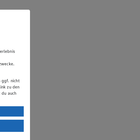
erlebnis
u
gzwecke.
 ggf. nicht
ink zu den
t du auch
uTube:
. a) DSGVO
Land mit
esteht das