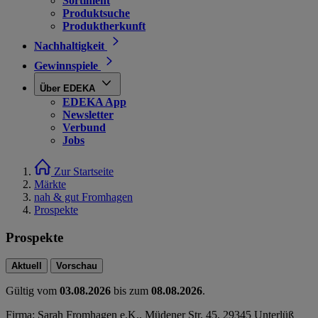
Sortiment
Produktsuche
Produktherkunft
Nachhaltigkeit
Gewinnspiele
Über EDEKA
EDEKA App
Newsletter
Verbund
Jobs
Zur Startseite
Märkte
nah & gut Fromhagen
Prospekte
Prospekte
Aktuell
Vorschau
Gültig vom
03.08.2026
bis zum
08.08.2026
.
Firma: Sarah Fromhagen e.K., Müdener Str. 45, 29345 Unterlüß