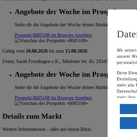
Angebote der Woche im Prospekt anse
Siehe dir die Angebote der Woche deines Marktes im digitalen B
Date
Prospekt 8005108 im Browser
Ansehen
Wir setzen
Gültig vom
10.08.2026
bis zum
15.08.2026
.
unserer We
Firma: Sarah Fromhagen e.K., Müdener Str. 45, 29345 Unterlüß
personalis
Deine Einwi
Angebote der Woche im Prospekt anse
Einstellun
mehr alle 
Siehe dir die Angebote der Woche deines Marktes im digitalen B
Datenschut
mehr über
Prospekt 8005108 im Browser
Ansehen
Verarbeit
Details zum Markt
Wenn du au
ein, dass 
Weitere Informationen – alles auf einem Blick.
einem nach
Risiko ein