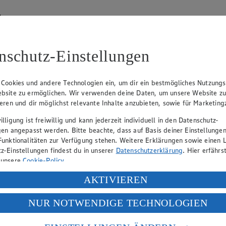
hen
lätterkatalog an.
nschutz-Einstellungen
 Cookies und andere Technologien ein, um dir ein bestmögliches Nutzungs
bsite zu ermöglichen. Wir verwenden deine Daten, um unsere Website z
ieren und dir möglichst relevante Inhalte anzubieten, sowie für Marketin
lligung ist freiwillig und kann jederzeit individuell in den Datenschutz-
hen
gen angepasst werden. Bitte beachte, dass auf Basis deiner Einstellungen
Funktionalitäten zur Verfügung stehen. Weitere Erklärungen sowie einen L
lätterkatalog an.
z-Einstellungen findest du in unserer
Datenschutzerklärung
. Hier erfährs
 unsere
Cookie-Policy
.
ung deiner personenbezogenen Daten in den USA durch Facebook und Yo
AKTIVIEREN
f „Aktivieren“ klickst, willigst du im Sinne des Art. 49 Abs. 1 Satz 1 lit
NUR NOTWENDIGE TECHNOLOGIEN
deine Daten in den USA verarbeitet werden. Der EuGH sieht die USA als 
 europäischen Standards nicht angemessenen Datenschutzniveau an. Es b
es Zugriffs durch US-amerikanische Behörden.