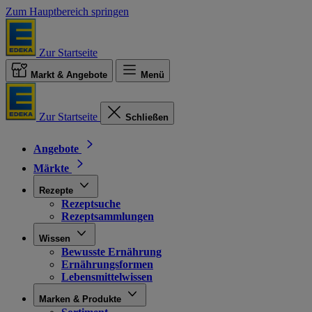
Zum Hauptbereich springen
Zur Startseite
Markt & Angebote
Menü
Zur Startseite
Schließen
Angebote
Märkte
Rezepte
Rezeptsuche
Rezeptsammlungen
Wissen
Bewusste Ernährung
Ernährungsformen
Lebensmittelwissen
Marken & Produkte