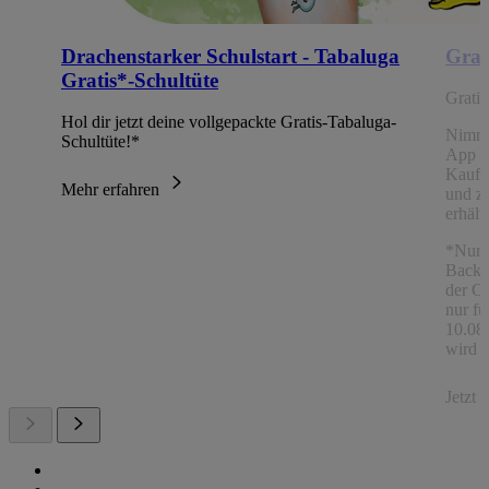
Drachenstarker Schulstart - Tabaluga
Grat
Gratis*-Schultüte
Grati
Hol dir jetzt deine vollgepackte Gratis-Tabaluga-
Nimm
Schultüte!*
App Ch
Kaufe
Mehr erfahren
und z
erhält
*Nur 
Backw
der C
nur fü
10.08.
wird a
Jetzt