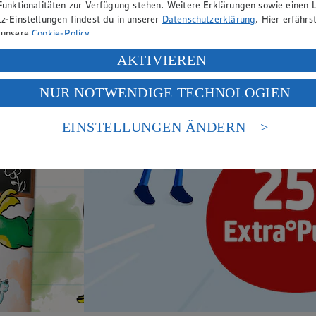
Funktionalitäten zur Verfügung stehen. Weitere Erklärungen sowie einen L
z-Einstellungen findest du in unserer
Datenschutzerklärung
. Hier erfährs
 unsere
Cookie-Policy
.
ung deiner personenbezogenen Daten in den USA durch Facebook und Yo
AKTIVIEREN
f „Aktivieren“ klickst, willigst du im Sinne des Art. 49 Abs. 1 Satz 1 lit
NUR NOTWENDIGE TECHNOLOGIEN
deine Daten in den USA verarbeitet werden. Der EuGH sieht die USA als 
 europäischen Standards nicht angemessenen Datenschutzniveau an. Es b
es Zugriffs durch US-amerikanische Behörden.
EINSTELLUNGEN ÄNDERN
nen zum Herausgeber der Seite findest du im
Impressum