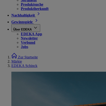
Sortiment
Produktsuche
Produktherkunft
Nachhaltigkeit
Gewinnspiele
Über EDEKA
EDEKA App
Newsletter
Verbund
Jobs
Zur Startseite
Märkte
EDEKA Schinck