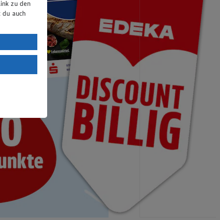
ink zu den
t du auch
uTube:
. a) DSGVO
Land mit
esteht das