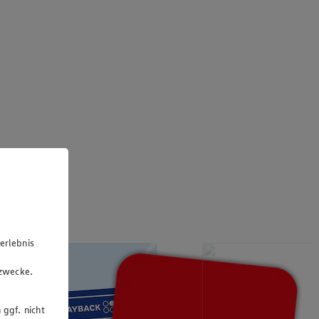
erlebnis
u
gzwecke.
 ggf. nicht