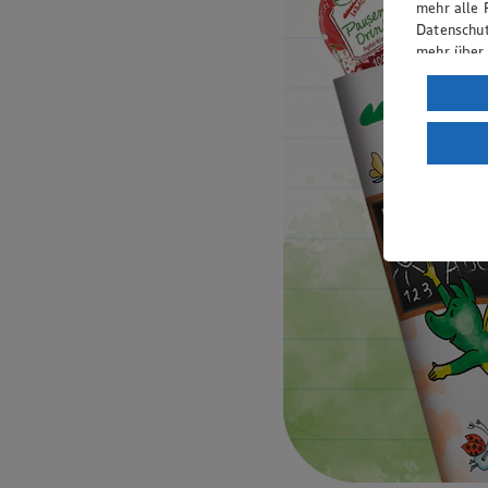
mehr alle 
Datenschut
mehr über
Verarbeit
Wenn du au
ein, dass 
einem nach
Risiko ein
Informatio