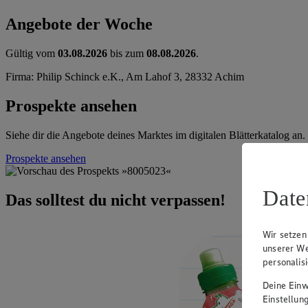
Angebote der Woche
Gültig vom
03.08.2026
bis zum
08.08.2026
.
Firma: Philip Schinck e.K., Am Lahof 3, 28332 Achim
Prospekte ansehen
Siehe dir die Angebote deines Marktes im digitalen Blätterkatalog an.
Prospekte ansehen
Date
Das solltest du nicht verpassen!
Wir setzen
unserer We
personalis
Deine Einwi
Einstellun