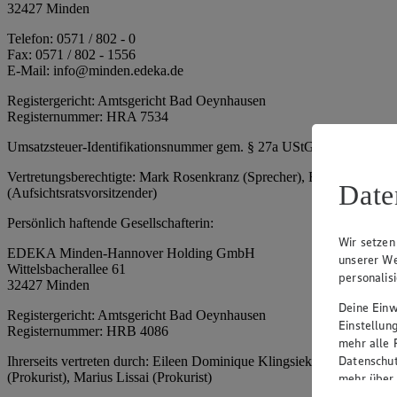
32427 Minden
Telefon: 0571 / 802 - 0
Fax: 0571 / 802 - 1556
E-Mail: info@minden.edeka.de
Registergericht: Amtsgericht Bad Oeynhausen
Registernummer: HRA 7534
Umsatzsteuer-Identifikationsnummer gem. § 27a UStG: DE 2660673
Vertretungsberechtigte: Mark Rosenkranz (Sprecher), Eileen Dominiq
Date
(Aufsichtsratsvorsitzender)
Persönlich haftende Gesellschafterin:
Wir setzen
EDEKA Minden-Hannover Holding GmbH
unserer We
Wittelsbacherallee 61
personalis
32427 Minden
Deine Einwi
Registergericht: Amtsgericht Bad Oeynhausen
Einstellun
Registernummer: HRB 4086
mehr alle 
Datenschut
Ihrerseits vertreten durch: Eileen Dominique Klingsiek (Geschäftsfüh
(Prokurist), Marius Lissai (Prokurist)
mehr über