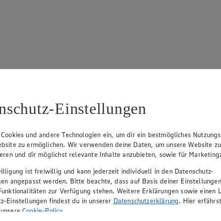
17
ue Klingsiek (Vorstandsmitglied), Ulf-U. Plath (Vorstandsmitglied), 
nschutz-Einstellungen
 Cookies und andere Technologien ein, um dir ein bestmögliches Nutzungs
bsite zu ermöglichen. Wir verwenden deine Daten, um unsere Website z
ieren und dir möglichst relevante Inhalte anzubieten, sowie für Marketin
lligung ist freiwillig und kann jederzeit individuell in den Datenschutz-
gen angepasst werden. Bitte beachte, dass auf Basis deiner Einstellungen
Funktionalitäten zur Verfügung stehen. Weitere Erklärungen sowie einen L
z-Einstellungen findest du in unserer
Datenschutzerklärung
. Hier erfährs
rerin), Mark Rosenkranz (Geschäftsführer), Ulf-U. Plath (Geschäftsfüh
 unsere
Cookie-Policy
.