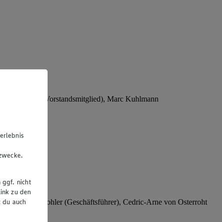
Stephan Wohler (Vorstandsmitglied), Marc Kuhlmann
erlebnis
u
gzwecke.
 ggf. nicht
ink zu den
t du auch
rer), Stephan Wohler (Geschäftsführer), Cedric-Arne von Osterroht