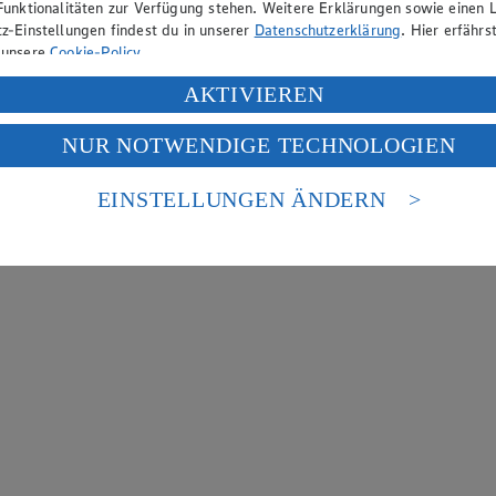
Funktionalitäten zur Verfügung stehen. Weitere Erklärungen sowie einen L
z-Einstellungen findest du in unserer
Datenschutzerklärung
. Hier erfährs
 unsere
Cookie-Policy
.
ung deiner personenbezogenen Daten in den USA durch Facebook und Yo
AKTIVIEREN
f „Aktivieren“ klickst, willigst du im Sinne des Art. 49 Abs. 1 Satz 1 lit
NUR NOTWENDIGE TECHNOLOGIEN
deine Daten in den USA verarbeitet werden. Der EuGH sieht die USA als 
 europäischen Standards nicht angemessenen Datenschutzniveau an. Es b
es Zugriffs durch US-amerikanische Behörden.
EINSTELLUNGEN ÄNDERN
nen zum Herausgeber der Seite findest du im
Impressum