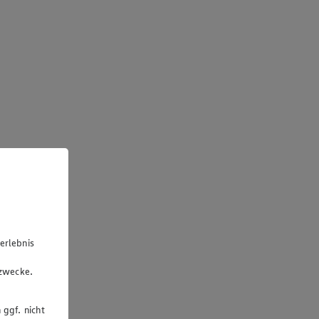
erlebnis
u
gzwecke.
 ggf. nicht