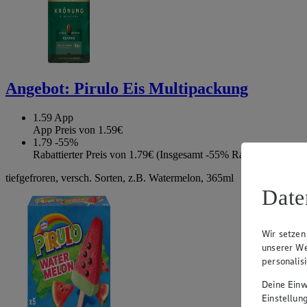
Angebot:
Pirulo Eis Multipackung
1.59
App
App Preis von 1.59€
1.79
-55%
Rabattierter Preis von 1.79€ (Insgesamt -55% Rabatt)
tiefgefroren, versch. Sorten, z.B. Watermelon, 365ml
Date
Wir setzen
unserer We
personalis
Deine Einwi
Einstellun