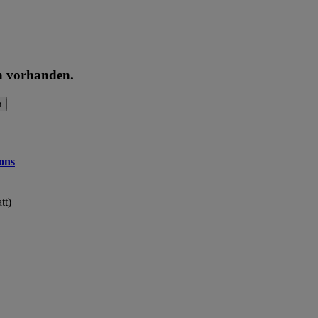
en vorhanden.
n
ons
tt)