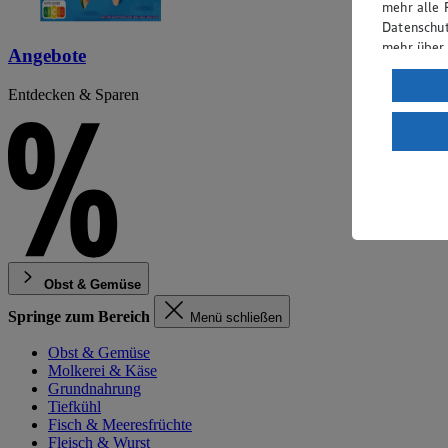
mehr alle 
Datenschut
mehr über
Angebote
Verarbeit
Entdecken & Sparen
Wenn du au
ein, dass 
einem nach
Risiko ein
Informatio
Obst & Gemüse
Springe zum Bereich
Menü schließen
Obst & Gemüse
Molkerei & Käse
Grundnahrung
Tiefkühl
Fisch & Meeresfrüchte
Fleisch & Wurst