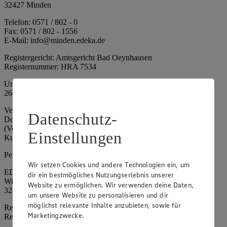
32427 Minden
Telefon: 0571 / 802 - 0
Fax: 0571 / 802 - 1556
E-Mail: info@minden.edeka.de
Registergericht: Amtsgericht Bad Oeynhausen
Registernummer: HRA 7534
Umsatzsteuer-Identifikationsnummer gem. § 27a UStG: DE
266067317
Vertretungsberechtigte: Mark Rosenkranz (Sprecher), Eileen
Datenschutz-
Dominique Klingsiek (Vorstandsmitglied), Ulf-U. Plath
(Vorstandsmitglied), Stephan Wohler (Vorstandsmitglied), Marc
Einstellungen
Kuhlmann (Aufsichtsratsvorsitzender)
Persönlich haftende Gesellschafterin:
Wir setzen Cookies und andere Technologien ein, um
EDEKA Minden-Hannover Holding GmbH
dir ein bestmögliches Nutzungserlebnis unserer
Wittelsbacherallee 61
Website zu ermöglichen. Wir verwenden deine Daten,
32427 Minden
um unsere Website zu personalisieren und dir
möglichst relevante Inhalte anzubieten, sowie für
Registergericht: Amtsgericht Bad Oeynhausen
Marketingzwecke.
Registernummer: HRB 4086