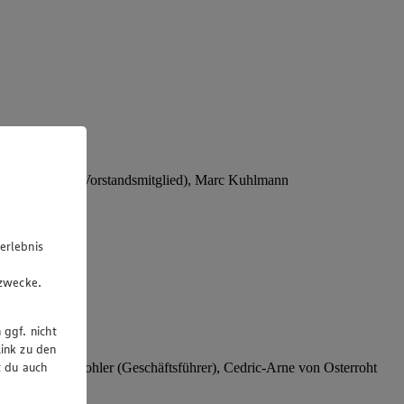
Stephan Wohler (Vorstandsmitglied), Marc Kuhlmann
erlebnis
u
gzwecke.
 ggf. nicht
ink zu den
t du auch
rer), Stephan Wohler (Geschäftsführer), Cedric-Arne von Osterroht