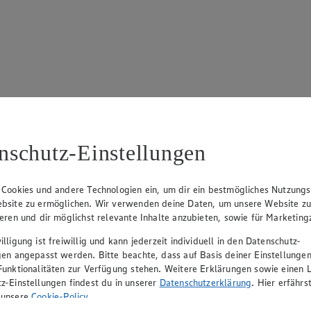
17
ue Klingsiek (Vorstandsmitglied), Ulf-U. Plath (Vorstandsmitglied), 
nschutz-Einstellungen
 Cookies und andere Technologien ein, um dir ein bestmögliches Nutzungs
bsite zu ermöglichen. Wir verwenden deine Daten, um unsere Website z
ieren und dir möglichst relevante Inhalte anzubieten, sowie für Marketin
lligung ist freiwillig und kann jederzeit individuell in den Datenschutz-
gen angepasst werden. Bitte beachte, dass auf Basis deiner Einstellungen
Funktionalitäten zur Verfügung stehen. Weitere Erklärungen sowie einen L
z-Einstellungen findest du in unserer
Datenschutzerklärung
. Hier erfährs
rerin), Mark Rosenkranz (Geschäftsführer), Ulf-U. Plath (Geschäftsfüh
 unsere
Cookie-Policy
.