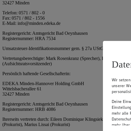
32427 Minden
Telefon: 0571 / 802 - 0
Fax: 0571 / 802 - 1556
E-Mail: info@minden.edeka.de
Registergericht: Amtsgericht Bad Oeynhausen
Registernummer: HRA 7534
Umsatzsteuer-Identifikationsnummer gem. § 27a UStG: DE 2660673
Vertretungsberechtigte: Mark Rosenkranz (Sprecher), Eileen Dominiq
Date
(Aufsichtsratsvorsitzender)
Persönlich haftende Gesellschafterin:
Wir setzen
EDEKA Minden-Hannover Holding GmbH
unserer We
Wittelsbacherallee 61
personalis
32427 Minden
Deine Einwi
Registergericht: Amtsgericht Bad Oeynhausen
Einstellun
Registernummer: HRB 4086
mehr alle 
Datenschut
Ihrerseits vertreten durch: Eileen Dominique Klingsiek (Geschäftsfüh
(Prokurist), Marius Lissai (Prokurist)
mehr über