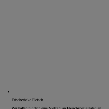
Frischetheke Fleisch
Wir halten für dich eine Vielzahl an Fleischspezialitäten an