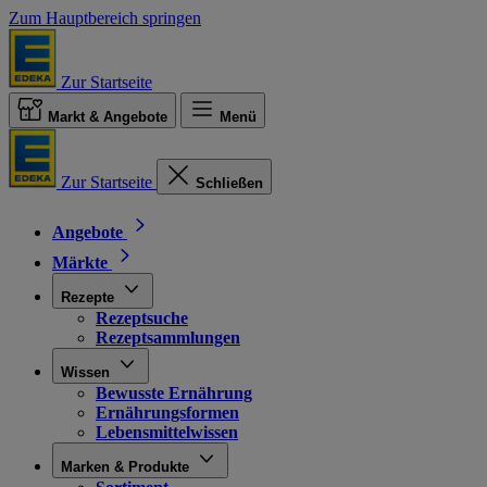
Zum Hauptbereich springen
Zur Startseite
Markt & Angebote
Menü
Zur Startseite
Schließen
Angebote
Märkte
Rezepte
Rezeptsuche
Rezeptsammlungen
Wissen
Bewusste Ernährung
Ernährungsformen
Lebensmittelwissen
Marken & Produkte