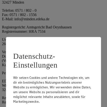
32427 Minden
Telefon: 0571 / 802 - 0
Fax: 0571 / 802 - 1556
E-Mail: info@minden.edeka.de
Registergericht: Amtsgericht Bad Oeynhausen
Registernummer: HRA 7534
Umsatzsteuer-Identifikationsnummer gem. § 27a UStG: DE
266067317
Vertretungsberechtigte: Mark Rosenkranz (Sprecher), Eileen
Datenschutz-
Dominique Klingsiek (Vorstandsmitglied), Ulf-U. Plath
(Vorstandsmitglied), Stephan Wohler (Vorstandsmitglied), Marc
Einstellungen
Kuhlmann (Aufsichtsratsvorsitzender)
Persönlich haftende Gesellschafterin:
Wir setzen Cookies und andere Technologien ein, um
EDEKA Minden-Hannover Holding GmbH
dir ein bestmögliches Nutzungserlebnis unserer
Wittelsbacherallee 61
Website zu ermöglichen. Wir verwenden deine Daten,
32427 Minden
um unsere Website zu personalisieren und dir
möglichst relevante Inhalte anzubieten, sowie für
Registergericht: Amtsgericht Bad Oeynhausen
Marketingzwecke.
Registernummer: HRB 4086