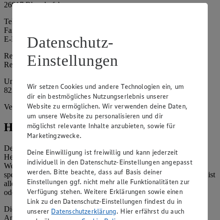
26817 Rhauderfehn
Telefon: 04952 93810
Fax: 04952 938133
Datenschutz-
E-Mail: franziska.schmidt@minden.edeka.de
Registergericht: Amtsgericht Aurich
Einstellungen
Registernummer: HRA 201661
Umsatzsteuer-Identifikationsnummer gem. § 27a UStG: DE 289
Wir setzen Cookies und andere Technologien ein, um
8220 388
dir ein bestmögliches Nutzungserlebnis unserer
Website zu ermöglichen. Wir verwenden deine Daten,
Vertretungsberechtigte: Franziska Schmidt
um unsere Website zu personalisieren und dir
Hinweise
möglichst relevante Inhalte anzubieten, sowie für
Marketingzwecke.
Der Inhalt dieser Website ist urheberrechtlich geschützt. Der
Deine Einwilligung ist freiwillig und kann jederzeit
Herausgeber gewährt Ihnen jedoch das Recht, den auf dieser
individuell in den Datenschutz-Einstellungen angepasst
Website bereitgestellten Text ganz oder ausschnittsweise zu
werden. Bitte beachte, dass auf Basis deiner
speichern und zu vervielfältigen. Aus Gründen des Urheberrechts ist
Einstellungen ggf. nicht mehr alle Funktionalitäten zur
allerdings die Speicherung und Vervielfältigung von Bildmaterial
Verfügung stehen. Weitere Erklärungen sowie einen
oder Grafiken aus dieser Website nicht gestattet.
Link zu den Datenschutz-Einstellungen findest du in
Die verantwortliche Stelle ist nicht für die Inhalte der versendeten
unserer
Datenschutzerklärung
. Hier erfährst du auch
Angebotsinformationen verantwortlich. Firma und Anschriften