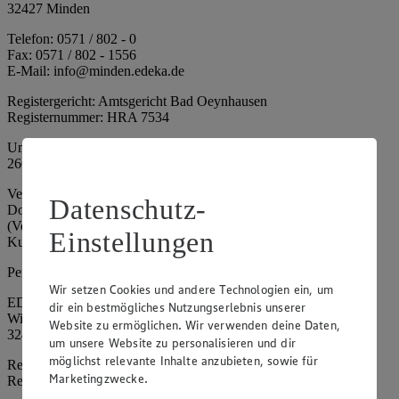
32427 Minden
Telefon: 0571 / 802 - 0
Fax: 0571 / 802 - 1556
E-Mail: info@minden.edeka.de
Registergericht: Amtsgericht Bad Oeynhausen
Registernummer: HRA 7534
Umsatzsteuer-Identifikationsnummer gem. § 27a UStG: DE
266067317
Vertretungsberechtigte: Mark Rosenkranz (Sprecher), Eileen
Datenschutz-
Dominique Klingsiek (Vorstandsmitglied), Ulf-U. Plath
(Vorstandsmitglied), Stephan Wohler (Vorstandsmitglied), Marc
Einstellungen
Kuhlmann (Aufsichtsratsvorsitzender)
Persönlich haftende Gesellschafterin:
Wir setzen Cookies und andere Technologien ein, um
EDEKA Minden-Hannover Holding GmbH
dir ein bestmögliches Nutzungserlebnis unserer
Wittelsbacherallee 61
Website zu ermöglichen. Wir verwenden deine Daten,
32427 Minden
um unsere Website zu personalisieren und dir
möglichst relevante Inhalte anzubieten, sowie für
Registergericht: Amtsgericht Bad Oeynhausen
Marketingzwecke.
Registernummer: HRB 4086