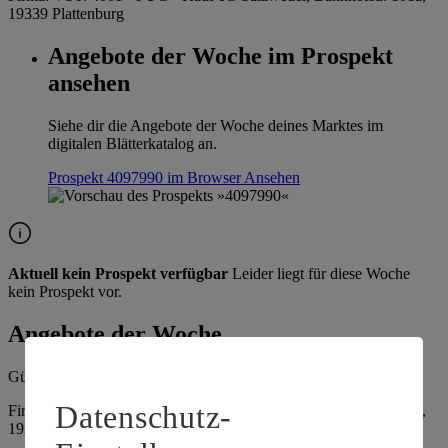
19339 Plattenburg
Angebote der Woche im Prospekt
ansehen
Siehe dir die Angebote der Woche deines Marktes im
digitalen Blätterkatalog an.
Prospekt 4097990 im Browser
Ansehen
Aktuell kein Prospekt verfügbar
Leider liegt für diese Woche
kein Prospekt vor.
Angebote der Woche
Gültig vom
10.08.2026
bis zum
15.08.2026
.
Datenschutz-
Firma: VST. 4001 - PUG - Kauf eG Salzwedel, Bahnhofstr. 101a,
19339 Plattenburg