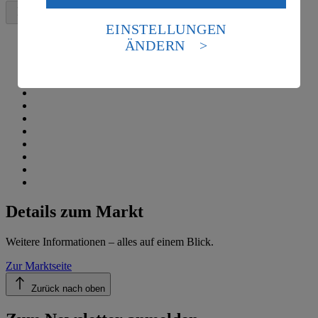
Daten in den USA verarbeitet werden. Der EuGH sieht
die USA als Land mit einem nach europäischen
EINSTELLUNGEN
Standards nicht angemessenen Datenschutzniveau an.
ÄNDERN
Es besteht das Risiko eines Zugriffs durch US-
amerikanische Behörden.
Informationen zum Herausgeber der Seite findest du
im
Impressum
Details zum Markt
Weitere Informationen – alles auf einem Blick.
Zur Marktseite
Zurück nach oben