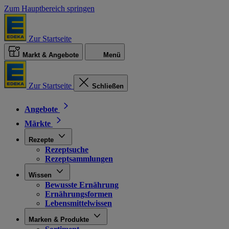
Zum Hauptbereich springen
Zur Startseite
Markt & Angebote
Menü
Zur Startseite
Schließen
Angebote
Märkte
Rezepte
Rezeptsuche
Rezeptsammlungen
Wissen
Bewusste Ernährung
Ernährungsformen
Lebensmittelwissen
Marken & Produkte