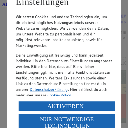
Einstellungen
Alle Angebote ansehen
Angebot:
Mondamin Soßenbinder oder
Ange
Wir setzen Cookies und andere Technologien ein, um
Mehlschwitze
Ausl
dir ein bestmögliches Nutzungserlebnis unserer
Website zu ermöglichen. Wir verwenden deine Daten,
Gültig ab 13.08.2026
Gülti
um unsere Website zu personalisieren und dir
1.19
-33%
möglichst relevante Inhalte anzubieten, sowie für
Rabattierter Preis von 1.19€ (Insgesamt -33%
Marketingzwecke.
Rabatt)
Deine Einwilligung ist freiwillig und kann jederzeit
hell oder dunkel, 250g Packung, (1kg = 4,76)
Filter
individuell in den Datenschutz-Einstellungen angepasst
11,10)
werden. Bitte beachte, dass auf Basis deiner
Einstellungen ggf. nicht mehr alle Funktionalitäten zur
Verfügung stehen. Weitere Erklärungen sowie einen
Link zu den Datenschutz-Einstellungen findest du in
unserer
Datenschutzerklärung
. Hier erfährst du auch
mehr über unsere
Cookie-Policy
.
Verarbeitung deiner personenbezogenen Daten in den
AKTIVIEREN
USA durch Facebook und YouTube:
NUR NOTWENDIGE
Wenn du auf „Aktivieren“ klickst, willigst du im Sinne
TECHNOLOGIEN
des Art. 49 Abs. 1 Satz 1 lit. a) DSGVO ein, dass deine